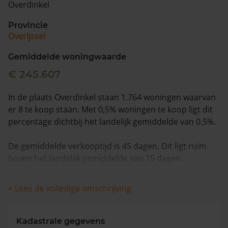
Overdinkel
Vragen? Neem contact met ons op
Provincie
Overijssel
088 220 4200
Maandag t/m vrijdag - 08:00 -18:00
Gemiddelde woningwaarde
€ 245.607
In de plaats Overdinkel staan 1.764 woningen waarvan
er 8 te koop staan. Met 0,5% woningen te koop ligt dit
percentage dichtbij het landelijk gemiddelde van 0.5%.
De gemiddelde verkooptijd is 45 dagen. Dit ligt ruim
boven het landelijk gemiddelde van 15 dagen.
De gemiddelde huizenprijs is €317.034. De gemiddelde
+ Lees de volledige omschrijving
vraagprijs is €317.034. In de afgelopen 12 maanden is
de gemiddelde woningwaarde met 9,0% gestegen.
Kadastrale gegevens