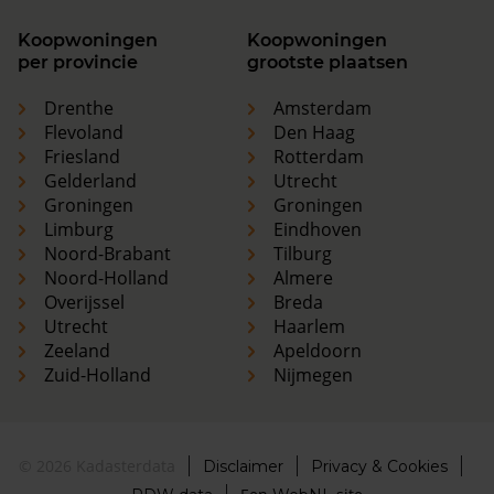
Koopwoningen
Koopwoningen
per provincie
grootste plaatsen
Drenthe
Amsterdam
Flevoland
Den Haag
Friesland
Rotterdam
Gelderland
Utrecht
Groningen
Groningen
Limburg
Eindhoven
Noord-Brabant
Tilburg
Noord-Holland
Almere
Overijssel
Breda
Utrecht
Haarlem
Zeeland
Apeldoorn
Zuid-Holland
Nijmegen
© 2026 Kadasterdata
Disclaimer
Privacy & Cookies