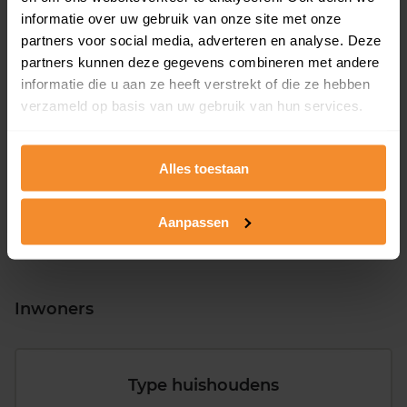
informatie over uw gebruik van onze site met onze
partners voor social media, adverteren en analyse. Deze
partners kunnen deze gegevens combineren met andere
informatie die u aan ze heeft verstrekt of die ze hebben
T/m 1945
22%
verzameld op basis van uw gebruik van hun services.
1946 - 1980
44%
1981 - 2007
28%
Alles toestaan
2008 of later
6%
Aanpassen
Inwoners
Type huishoudens