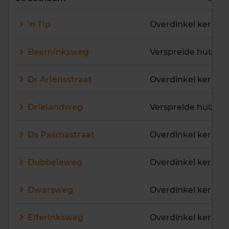
E
F
G
H
I
J
'n Tip
Overdinkel kern
K
L
M
N
O
P
Q
R
S
T
U
V
Beerninksweg
Verspreide huizen 
W
X
Y
Z
Dr Ariënsstraat
Overdinkel kern
Drielandweg
Verspreide huizen 
Ds Pasmastraat
Overdinkel kern
Dubbeleweg
Dwarsweg
Overdinkel kern
Elferinksweg
Overdinkel kern