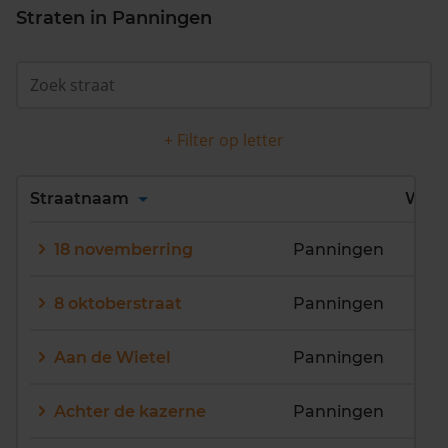
Straten in Panningen
+ Filter op letter
Alles
A
B
C
D
Straatnaam
Wijk
E
F
G
H
I
J
18 novemberring
Panningen
K
L
M
N
O
P
Q
R
S
T
U
V
8 oktoberstraat
Panningen
W
X
Y
Z
Aan de Wietel
Panningen
Achter de kazerne
Panningen