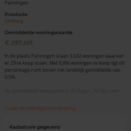
Panningen
Vragen? Neem contact met ons op
Provincie
Limburg
088 220 4200
Maandag t/m vrijdag - 08:00 -18:00
Gemiddelde woningwaarde
€ 297.201
In de plaats Panningen staan 3.532 woningen waarvan
er 29 te koop staan. Met 0,8% woningen te koop ligt dit
percentage ruim boven het landelijk gemiddelde van
0.5%.
De gemiddelde verkooptijd is 45 dagen. Dit ligt ruim
boven het landelijk gemiddelde van 15 dagen.
+ Lees de volledige omschrijving
Wanneer we naar de laatste 12 maanden kijken
worden appartementen gemiddeld voor €326.444
verkocht. De gemiddelde huizenprijs is €462.350. De
Kadastrale gegevens