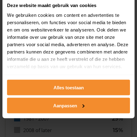
Deze website maakt gebruik van cookies
We gebruiken cookies om content en advertenties te
personaliseren, om functies voor social media te bieden
en om ons websiteverkeer te analyseren. Ook delen we
informatie over uw gebruik van onze site met onze
Bouwjaar
partners voor social media, adverteren en analyse. Deze
partners kunnen deze gegevens combineren met andere
informatie die u aan ze heeft verstrekt of die ze hebben
verzameld op basis van uw gebruik van hun services.
Alles toestaan
T/m 1945
8%
Aanpassen
1946 - 1980
49%
1981 - 2007
29%
2008 of later
15%