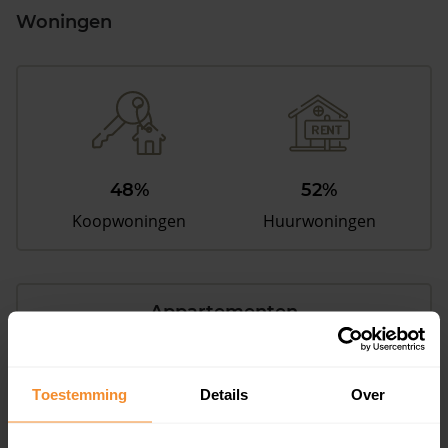
Woningen
48%
52%
Koopwoningen
Huurwoningen
Appartementen
aandeel van totale woningen
Toestemming
Details
Over
23%