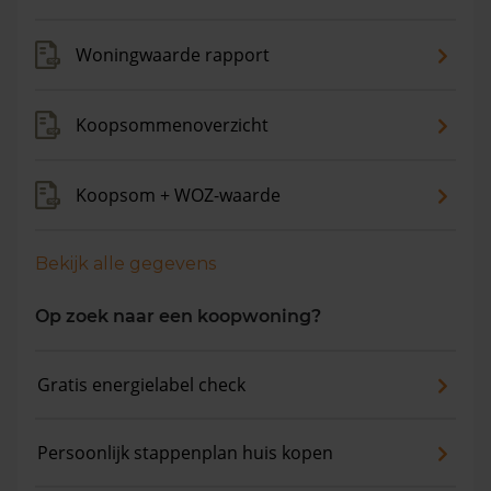
gemiddelde vraagprijs is €420.172. In de afgelopen 12
maanden is de gemiddelde woningwaarde met 13,3%
Woningwaarde rapport
gestegen.
Koopsommenoverzicht
Koopsom + WOZ-waarde
Bekijk alle gegevens
Op zoek naar een koopwoning?
Gratis energielabel check
Persoonlijk stappenplan huis kopen