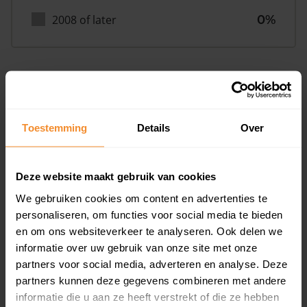
2008 of later
0%
Inwoners
Toestemming
Details
Over
Type huishoudens
Deze website maakt gebruik van cookies
We gebruiken cookies om content en advertenties te
personaliseren, om functies voor social media te bieden
en om ons websiteverkeer te analyseren. Ook delen we
informatie over uw gebruik van onze site met onze
partners voor social media, adverteren en analyse. Deze
Eénpersoons
30%
partners kunnen deze gegevens combineren met andere
informatie die u aan ze heeft verstrekt of die ze hebben
Stel (geen kinderen)
36%