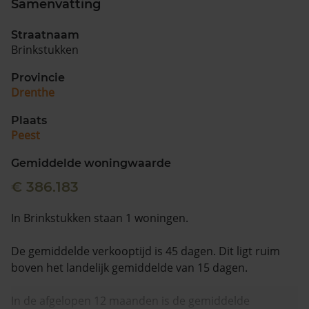
Samenvatting
Vragen? Neem contact met ons op
Straatnaam
Brinkstukken
088 220 4200
Maandag t/m vrijdag - 08:00 -18:00
Provincie
Drenthe
Plaats
Peest
Gemiddelde woningwaarde
€ 386.183
In Brinkstukken staan 1 woningen.
De gemiddelde verkooptijd is 45 dagen. Dit ligt ruim
boven het landelijk gemiddelde van 15 dagen.
In de afgelopen 12 maanden is de gemiddelde