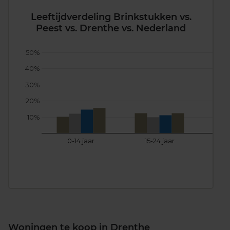
Leeftijdverdeling Brinkstukken vs.
Peest vs. Drenthe vs. Nederland
50%
40%
30%
20%
10%
0-14 jaar
15-24 jaar
25
Woningen te koop in Drenthe