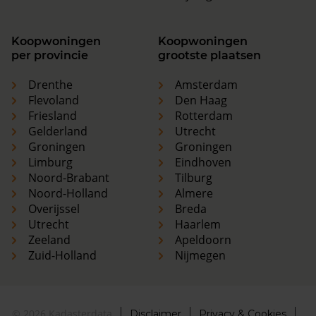
Koopwoningen
Koopwoningen
per provincie
grootste plaatsen
Drenthe
Amsterdam
Flevoland
Den Haag
Friesland
Rotterdam
Gelderland
Utrecht
Groningen
Groningen
Limburg
Eindhoven
Noord-Brabant
Tilburg
Noord-Holland
Almere
Overijssel
Breda
Utrecht
Haarlem
Zeeland
Apeldoorn
Zuid-Holland
Nijmegen
© 2026 Kadasterdata
Disclaimer
Privacy & Cookies