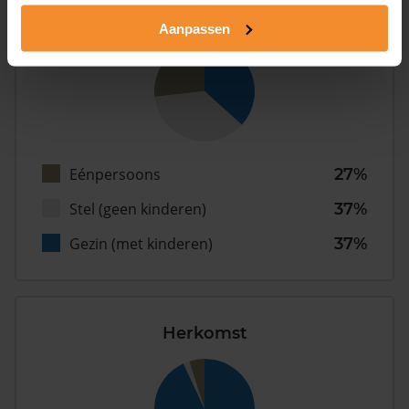
Type huishoudens
Aanpassen
Eénpersoons
27%
Stel (geen kinderen)
37%
Gezin (met kinderen)
37%
Herkomst