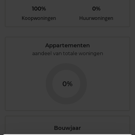
100%
0%
Koopwoningen
Huurwoningen
Appartementen
aandeel van totale woningen
0%
Bouwjaar