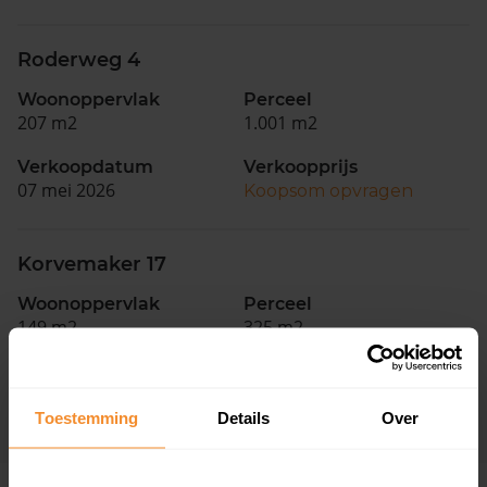
Roderweg 4
Woonoppervlak
Perceel
207 m2
1.001 m2
Verkoopdatum
Verkoopprijs
07 mei 2026
Koopsom opvragen
Korvemaker 17
Woonoppervlak
Perceel
149 m2
325 m2
Verkoopdatum
Verkoopprijs
04 mei 2026
Koopsom opvragen
Toestemming
Details
Over