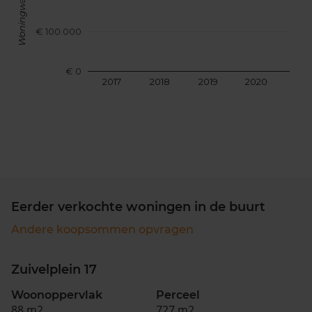
Woningwaarde
€ 100.000
€ 0
2017
2018
2019
2020
202
Eerder verkochte woningen in de buurt
Andere koopsommen opvragen
Zuivelplein 17
Woonoppervlak
Perceel
88 m2
727 m2