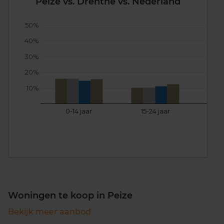
Peize vs. Drenthe vs. Nederland
50%
40%
30%
20%
10%
0-14 jaar
15-24 jaar
25
Woningen te koop in Peize
Bekijk meer aanbod