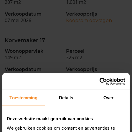
207 m2
1.001 m2
Verkoopdatum
Verkoopprijs
07 mei 2026
Koopsom opvragen
Korvemaker 17
Woonoppervlak
Perceel
149 m2
325 m2
Verkoopdatum
Verkoopprijs
04 mei 2026
Koopsom opvragen
Toestemming
Details
Over
Woningen
Deze website maakt gebruik van cookies
We gebruiken cookies om content en advertenties te