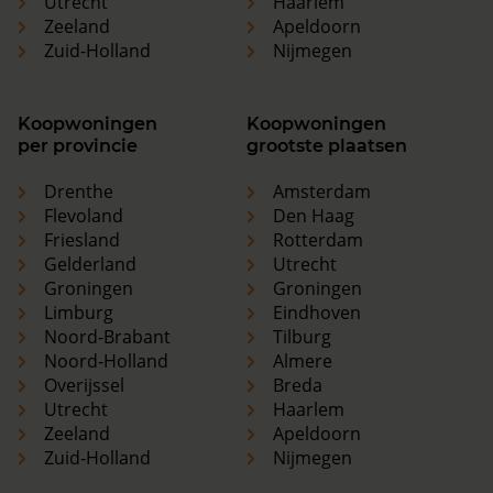
Utrecht
Haarlem
Zeeland
Apeldoorn
Zuid-Holland
Nijmegen
Koopwoningen
Koopwoningen
per provincie
grootste plaatsen
Drenthe
Amsterdam
Flevoland
Den Haag
Friesland
Rotterdam
Gelderland
Utrecht
Groningen
Groningen
Limburg
Eindhoven
Noord-Brabant
Tilburg
Noord-Holland
Almere
Overijssel
Breda
Utrecht
Haarlem
Zeeland
Apeldoorn
Zuid-Holland
Nijmegen