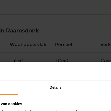
 in Raamsdonk
Woonoppervlak
Perceel
Ver
110 m2
110 m2
23 ju
270 m2
10.557 m2
11 me
Details
83 m2
489 m2
11 me
 van cookies