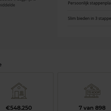
Persoonlijk stappenpl
middelde
Slim bieden in 3 stapp
e
€548.250
7 van 898