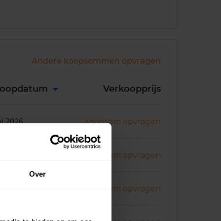
Andere koopsommen opvragen
koopdatum
Verkoopprijs
ni 2026
Koopsom opvragen
i 2026
Koopsom opvragen
Over
i 2026
Koopsom opvragen