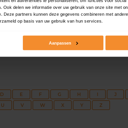
115 m2
153 m2
30 ap
ent en advertenties te personaliseren, om functies voor social
. Ook delen we informatie over uw gebruik van onze site met on
e. Deze partners kunnen deze gegevens combineren met andere i
380 m2
1.710 m2
23 ap
erzameld op basis van uw gebruik van hun services.
Aanpassen
D
E
F
G
H
I
J
U
V
W
X
Y
Z