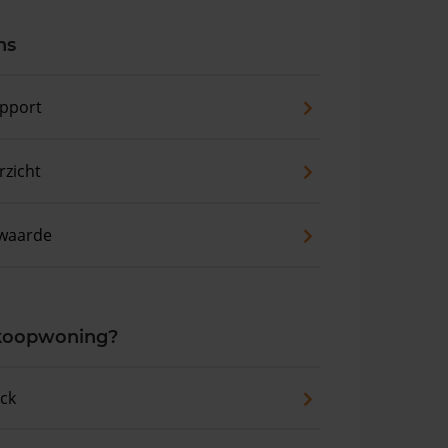
ns
pport
zicht
waarde
 koopwoning?
eck