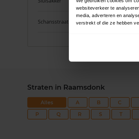
Sluisakker
9
We gebruiken cookies om cont
websiteverkeer te analyseren
media, adverteren en analys
Schansstraat
12
verstrekt of die ze hebben v
Straten in Raamsdonk
Alles
A
B
C
P
Q
R
S
T