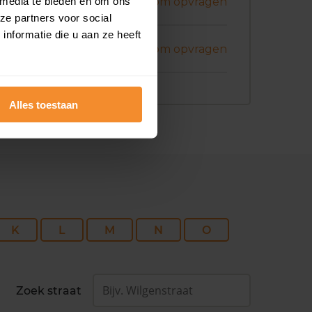
ril 2026
 media te bieden en om ons
Koopsom opvragen
ze partners voor social
nformatie die u aan ze heeft
ril 2026
Koopsom opvragen
Alles toestaan
K
L
M
N
O
Zoek straat