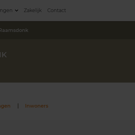
ingen
Zakelijk
Contact
Raamsdonk
NK
ngen
Inwoners