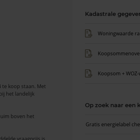
Kadastrale gegeve
Woningwaarde ra
Koopsommenover
Koopsom + WOZ-
 te koop staan. Met
j het landelijk
Op zoek naar een
 ruim boven het
Gratis energielabel ch
delde vraagprijs is