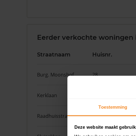
Eerder verkochte woningen
Straatnaam
Huisnr.
Burg. Moonshof
28
Kerklaan
3
Toestemming
Raadhuisstraat
55
Deze website maakt gebruik