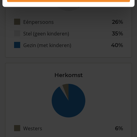
Eénpersoons
26%
Stel (geen kinderen)
35%
Gezin (met kinderen)
40%
Herkomst
Westers
6%