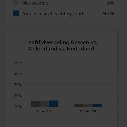
Niet-westers
3%
Zonder migratieachtergrond
90%
Leeftijdverdeling Ressen vs.
Gelderland vs. Nederland
50%
40%
30%
20%
10%
0-14 jaar
15-24 jaar
25