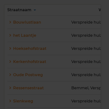
Alles
A
B
C
D
Straatnaam
Wijk
E
F
G
H
I
J
Bouwlustlaan
Verspreide huizen
K
L
M
N
O
P
Q
R
S
T
U
V
het Laantje
Verspreide huizen
W
X
Y
Z
Hoeksehofstraat
Verspreide huizen
Kerkenhofstraat
Verspreide huizen
Oude Postweg
Verspreide huizen
Ressensestraat
Slenkweg
Verspreide huizen