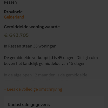
Ressen
Vragen? Neem contact met ons op
Provincie
Gelderland
088 220 4200
Maandag t/m vrijdag - 08:00 -18:00
Gemiddelde woningwaarde
€ 643.705
In Ressen staan 38 woningen.
De gemiddelde verkooptijd is 45 dagen. Dit ligt ruim
boven het landelijk gemiddelde van 15 dagen.
In de afgelopen 12 maanden is de gemiddelde
woningwaarde met 11,1% gestegen.
+ Lees de volledige omschrijving
Kadastrale gegevens