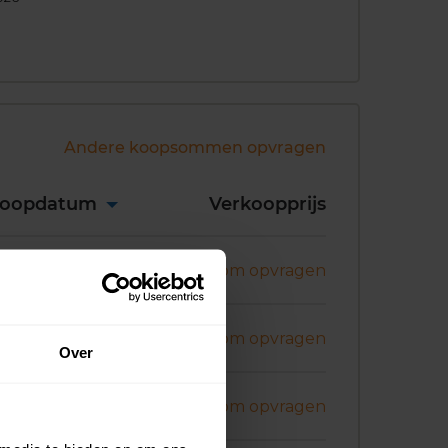
Andere koopsommen opvragen
koopdatum
Verkoopprijs
ni 2026
Koopsom opvragen
ni 2026
Koopsom opvragen
Over
ni 2026
Koopsom opvragen