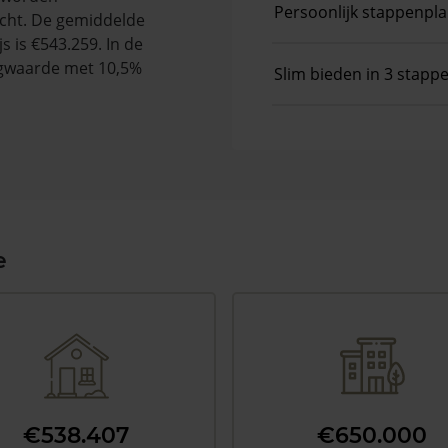
Persoonlijk stappenpl
cht. De gemiddelde
s is €543.259. In de
gwaarde met 10,5%
Slim bieden in 3 stapp
e
€538.407
€650.000