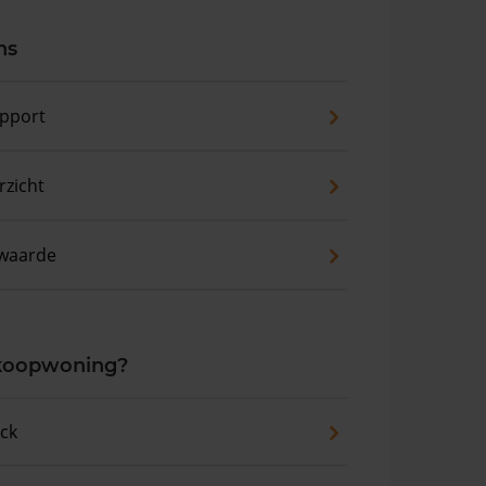
ns
pport
zicht
waarde
 koopwoning?
eck