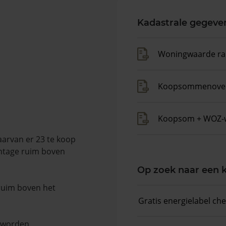
Kadastrale gegeve
Woningwaarde ra
Koopsommenover
Koopsom + WOZ-
aarvan er 23 te koop
entage ruim boven
Op zoek naar een
 ruim boven het
Gratis energielabel ch
n worden