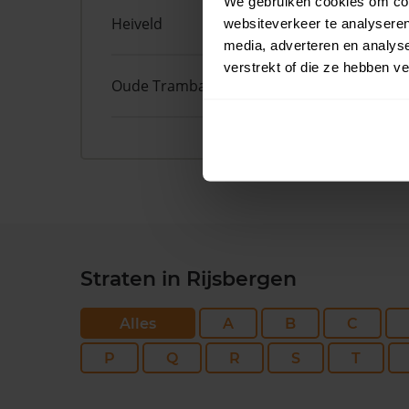
We gebruiken cookies om cont
Heiveld
15
websiteverkeer te analyseren
media, adverteren en analys
verstrekt of die ze hebben v
Oude Trambaan
1
Straten in Rijsbergen
Alles
A
B
C
P
Q
R
S
T