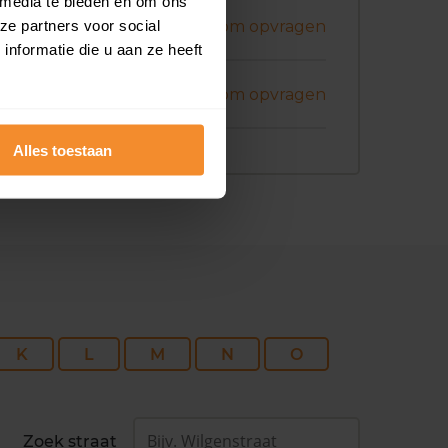
 media te bieden en om ons
ni 2026
ze partners voor social
Koopsom opvragen
nformatie die u aan ze heeft
ni 2026
Koopsom opvragen
Alles toestaan
K
L
M
N
O
Zoek straat