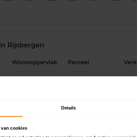
in Rijsbergen
Woonoppervlak
Perceel
Ver
147 m2
220 m2
19 ju
107 m2
171 m2
16 ju
Details
189 m2
418 m2
15 ju
 van cookies