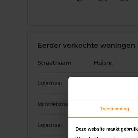
Eerder verkochte woningen 
Straatnaam
Huisnr.
Lagestraat
25C
Margrietstraat
12
Toestemming
Lagestraat
24
Deze website maakt gebruik