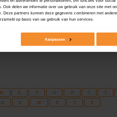
ent en advertenties te personaliseren, om functies voor social
102 m2
245 m2
11 ju
. Ook delen we informatie over uw gebruik van onze site met on
e. Deze partners kunnen deze gegevens combineren met andere i
erzameld op basis van uw gebruik van hun services.
172 m2
9.880 m2
04 ju
Aanpassen
D
E
F
G
H
I
J
U
V
W
X
Y
Z