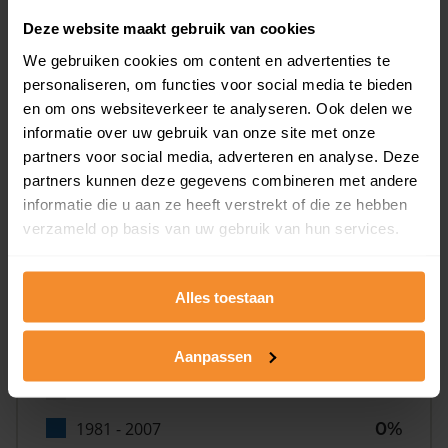
0%
Deze website maakt gebruik van cookies
We gebruiken cookies om content en advertenties te
personaliseren, om functies voor social media te bieden
en om ons websiteverkeer te analyseren. Ook delen we
informatie over uw gebruik van onze site met onze
partners voor social media, adverteren en analyse. Deze
Bouwjaar
partners kunnen deze gegevens combineren met andere
informatie die u aan ze heeft verstrekt of die ze hebben
verzameld op basis van uw gebruik van hun services.
Alles toestaan
T/m 1945
0%
Aanpassen
1946 - 1980
93%
1981 - 2007
0%