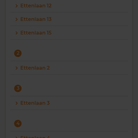
Ettenlaan 12
Vragen? Neem contact met ons op
Ettenlaan 13
088 220 4200
Ettenlaan 15
Maandag t/m vrijdag - 08:00 -18:00
2
Ettenlaan 2
3
Ettenlaan 3
4