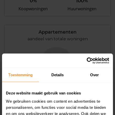
0%
100%
Koopwoningen
Huurwoningen
Appartementen
aandeel van totale woningen
0%
Toestemming
Details
Over
Deze website maakt gebruik van cookies
We gebruiken cookies om content en advertenties te
Bouwjaar
personaliseren, om functies voor social media te bieden
en om ons websiteverkeer te analyseren. Ook delen we