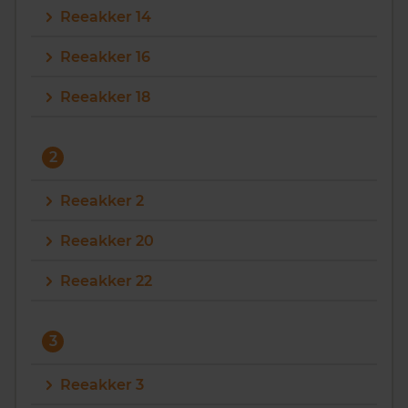
Reeakker 14
Vragen? Neem contact met ons op
Reeakker 16
088 220 4200
Reeakker 18
Maandag t/m vrijdag - 08:00 -18:00
2
Reeakker 2
Reeakker 20
Reeakker 22
3
Reeakker 3