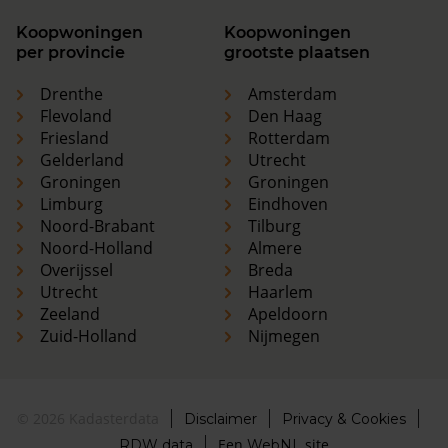
Koopwoningen
Koopwoningen
per provincie
grootste plaatsen
Drenthe
Amsterdam
Flevoland
Den Haag
Friesland
Rotterdam
Gelderland
Utrecht
Groningen
Groningen
Limburg
Eindhoven
Noord-Brabant
Tilburg
Noord-Holland
Almere
Overijssel
Breda
Utrecht
Haarlem
Zeeland
Apeldoorn
Zuid-Holland
Nijmegen
© 2026 Kadasterdata
Disclaimer
Privacy & Cookies
Een
site
RDW data
WebNL