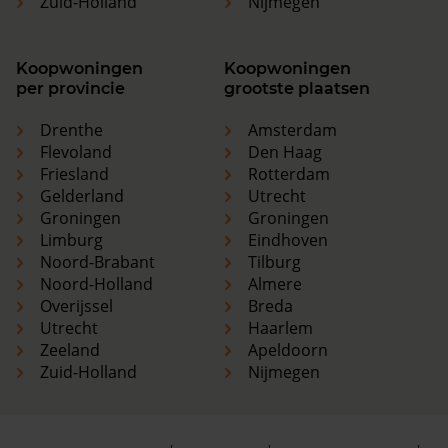
Zuid-Holland
Nijmegen
Koopwoningen
Koopwoningen
per provincie
grootste plaatsen
Drenthe
Amsterdam
Flevoland
Den Haag
Friesland
Rotterdam
Gelderland
Utrecht
Groningen
Groningen
Limburg
Eindhoven
Noord-Brabant
Tilburg
Noord-Holland
Almere
Overijssel
Breda
Utrecht
Haarlem
Zeeland
Apeldoorn
Zuid-Holland
Nijmegen