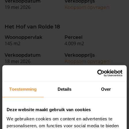
Verkoopdatum
Verkoopprijs
19 mei 2026
Koopsom opvragen
Het Hof van Rolde 18
Woonoppervlak
Perceel
145 m2
4.009 m2
Verkoopdatum
Verkoopprijs
18 mei 2026
Koopsom opvragen
Toestemming
Details
Over
Woningen
Deze website maakt gebruik van cookies
We gebruiken cookies om content en advertenties te
personaliseren, om functies voor social media te bieden