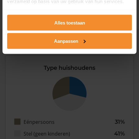
verzameld op basis van uw gebruik van hun services.
2008 of later
0%
Alles toestaan
Aanpassen
Inwoners
Type huishoudens
Eénpersoons
31%
Stel (geen kinderen)
41%