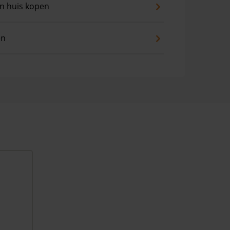
an huis kopen
en