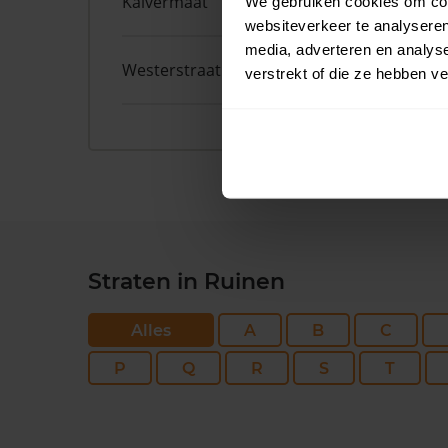
Kalvermaat
8
We gebruiken cookies om cont
websiteverkeer te analyseren
media, adverteren en analys
Westerstraat
69
verstrekt of die ze hebben v
Straten in Ruinen
Alles
A
B
C
P
Q
R
S
T