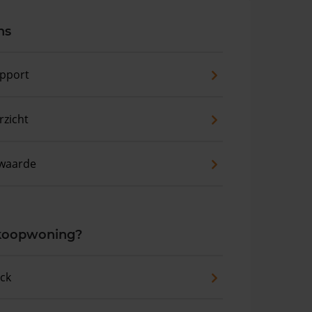
ns
pport
zicht
waarde
 koopwoning?
eck