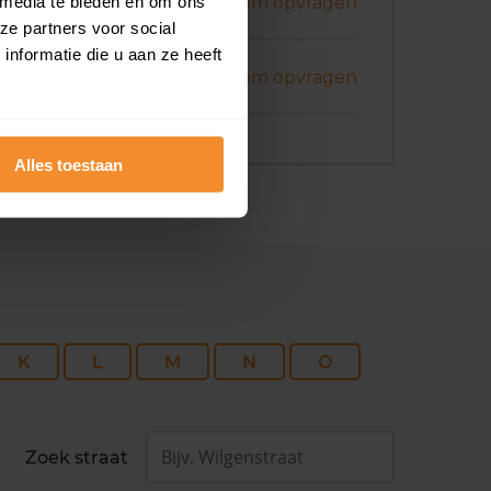
ni 2026
 media te bieden en om ons
Koopsom opvragen
ze partners voor social
nformatie die u aan ze heeft
ni 2026
Koopsom opvragen
Alles toestaan
K
L
M
N
O
Zoek straat