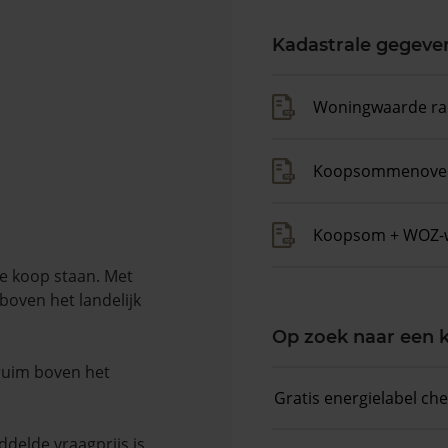
Kadastrale gegeve
Woningwaarde ra
Koopsommenover
Koopsom + WOZ-
e koop staan. Met
boven het landelijk
Op zoek naar een
 ruim boven het
Gratis energielabel ch
delde vraagprijs is