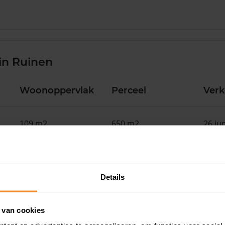
in Ruinen
Woonoppervlak
Perceel
Ver
109 m2
650 m2
26 ju
161 m2
297 m2
08 ju
Details
174 m2
440 m2
05 ju
 van cookies