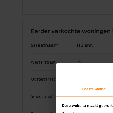
Eerder verkochte woningen 
Straatnaam
Huisnr.
Westerstraat
75
Oosterstraat
42
Toestemming
Smeestraat
1
Deze website maakt gebruik