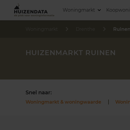
Woningmarkt
Koopwon
Woningmarkt
Drenthe
Ruine
HUIZENMARKT RUINEN
Snel naar:
Woningmarkt & woningwaarde
Woni