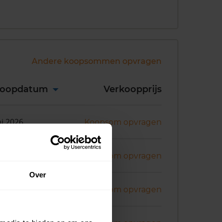
Andere koopsommen opvragen
koopdatum
Verkoopprijs
ni 2026
Koopsom opvragen
ni 2026
Koopsom opvragen
Over
ni 2026
Koopsom opvragen