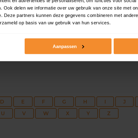
226 m2
896 m2
03 ju
ent en advertenties te personaliseren, om functies voor social
. Ook delen we informatie over uw gebruik van onze site met on
e. Deze partners kunnen deze gegevens combineren met andere i
118 m2
920 m2
02 ju
erzameld op basis van uw gebruik van hun services.
Aanpassen
D
E
F
G
H
I
J
U
V
W
X
Y
Z