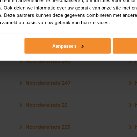
ent en advertenties te personaliseren, om functies voor social
. Ook delen we informatie over uw gebruik van onze site met on
e. Deze partners kunnen deze gegevens combineren met andere i
Noordereinde 243
erzameld op basis van uw gebruik van hun services.
Noordereinde 243A
Aanpassen
Noordereinde 245
Noordereinde 247
Noordereinde 25
Noordereinde 253