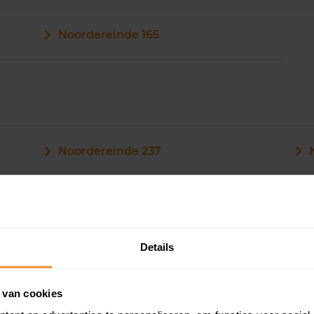
Noordereinde 165
Noordereinde 237
Noordereinde 239
Details
Noordereinde 24
 van cookies
Noordereinde 241