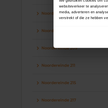
We gebruiken cookies om cont
websiteverkeer te analyseren
media, adverteren en analys
Noordereinde 205
verstrekt of die ze hebben v
Noordereinde 207
Noordereinde 209
Noordereinde 211
Noordereinde 215
Noordereinde 217