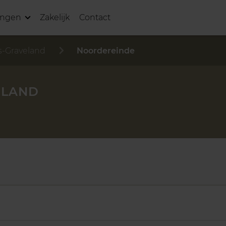
ingen
Zakelijk
Contact
's-Graveland
Noordereinde
ELAND