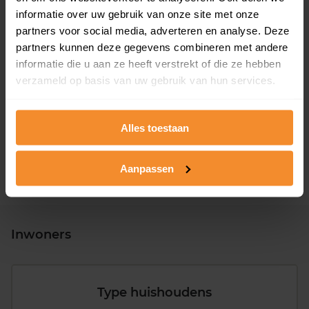
informatie over uw gebruik van onze site met onze
partners voor social media, adverteren en analyse. Deze
partners kunnen deze gegevens combineren met andere
informatie die u aan ze heeft verstrekt of die ze hebben
T/m 1945
11%
verzameld op basis van uw gebruik van hun services.
1946 - 1980
46%
1981 - 2007
28%
Alles toestaan
2008 of later
15%
Aanpassen
Inwoners
Type huishoudens