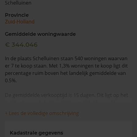
Schelluinen
Vragen? Neem contact met ons op
Provincie
Zuid-Holland
088 220 4200
Maandag t/m vrijdag - 08:00 -18:00
Gemiddelde woningwaarde
€ 344.046
In de plaats Schelluinen staan 540 woningen waarvan
er 7 te koop staan. Met 1,3% woningen te koop ligt dit
percentage ruim boven het landelijk gemiddelde van
0.5%.
De gemiddelde verkooptijd is 15 dagen. Dit ligt op het
zelfde niveau als het landelijk gemiddelde van 15
dagen.
+ Lees de volledige omschrijving
De gemiddelde huizenprijs is €759.929. De gemiddelde
vraagprijs is €759.929. In de afgelopen 12 maanden is
Kadastrale gegevens