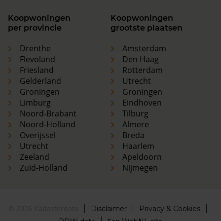
Koopwoningen
Koopwoningen
per provincie
grootste plaatsen
Drenthe
Amsterdam
Flevoland
Den Haag
Friesland
Rotterdam
Gelderland
Utrecht
Groningen
Groningen
Limburg
Eindhoven
Noord-Brabant
Tilburg
Noord-Holland
Almere
Overijssel
Breda
Utrecht
Haarlem
Zeeland
Apeldoorn
Zuid-Holland
Nijmegen
© 2026 Kadasterdata
Disclaimer
Privacy & Cookies