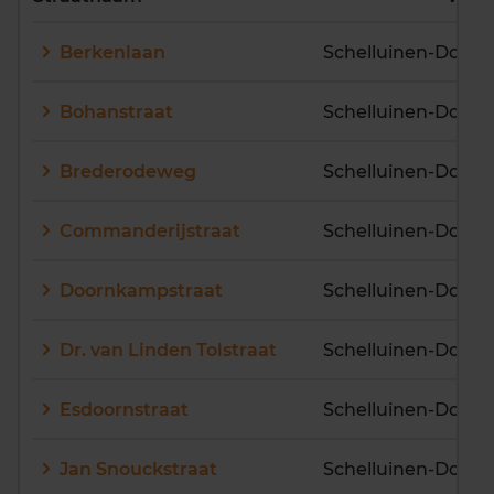
E
F
G
H
I
J
Berkenlaan
Schelluinen-Dorp
K
L
M
N
O
P
Q
R
S
T
U
V
Bohanstraat
Schelluinen-Dorp
W
X
Y
Z
Brederodeweg
Schelluinen-Dorp
Commanderijstraat
Schelluinen-Dorp
Doornkampstraat
Schelluinen-Dorp
Dr. van Linden Tolstraat
Schelluinen-Dorp
Esdoornstraat
Schelluinen-Dorp
Jan Snouckstraat
Schelluinen-Dorp