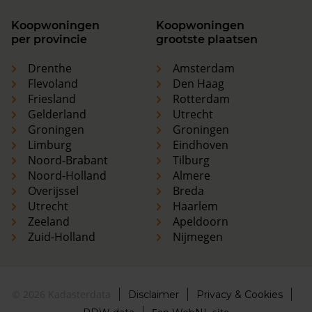
Koopwoningen
Koopwoningen
per provincie
grootste plaatsen
Drenthe
Amsterdam
Flevoland
Den Haag
Friesland
Rotterdam
Gelderland
Utrecht
Groningen
Groningen
Limburg
Eindhoven
Noord-Brabant
Tilburg
Noord-Holland
Almere
Overijssel
Breda
Utrecht
Haarlem
Zeeland
Apeldoorn
Zuid-Holland
Nijmegen
© 2026 Kadasterdata
Disclaimer
Privacy & Cookies