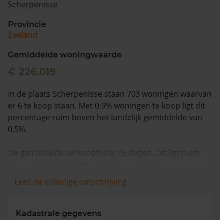
Scherpenisse
Vragen? Neem contact met ons op
Provincie
Zeeland
088 220 4200
Maandag t/m vrijdag - 08:00 -18:00
Gemiddelde woningwaarde
€ 226.019
In de plaats Scherpenisse staan 703 woningen waarvan
er 6 te koop staan. Met 0,9% woningen te koop ligt dit
percentage ruim boven het landelijk gemiddelde van
0.5%.
De gemiddelde verkooptijd is 45 dagen. Dit ligt ruim
boven het landelijk gemiddelde van 15 dagen.
+ Lees de volledige omschrijving
De gemiddelde huizenprijs is €422.250. De gemiddelde
vraagprijs is €422.250. In de afgelopen 12 maanden is
de gemiddelde woningwaarde met 5,7% gestegen.
Kadastrale gegevens