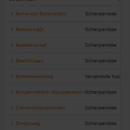
E
F
G
H
I
J
Anna van Burenplein
Scherpenisse
K
L
M
N
O
P
Q
R
S
T
U
V
Bakkersdijk
Scherpenisse
W
X
Y
Z
Bakkerstraat
Scherpenisse
Beatrixlaan
Scherpenisse
Bobbeweelweg
Verspreide huizen
Burgemeester Bouwensestraat
Scherpenisse
Cloveniersplantsoen
Scherpenisse
Dorpsweg
Scherpenisse