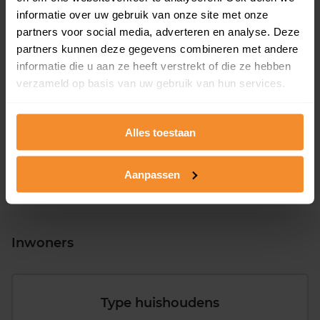
informatie over uw gebruik van onze site met onze
partners voor social media, adverteren en analyse. Deze
partners kunnen deze gegevens combineren met andere
informatie die u aan ze heeft verstrekt of die ze hebben
T/m 1945
34%
verzameld op basis van uw gebruik van hun services.
1946 - 1980
32%
1981 - 2007
25%
Alles toestaan
2008 of later
8%
Aanpassen
Inwoners
Type huishoudens