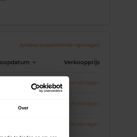
Andere koopsommen opvragen
koopdatum
Verkoopprijs
nuari 2026
Koopsom opvragen
nuari 2026
Koopsom opvragen
Over
ecember 2025
Koopsom opvragen