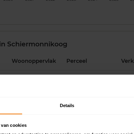
in Schiermonnikoog
Woonoppervlak
Perceel
Ver
184 m2
316 m2
26 ja
137 m2
250 m2
26 ja
Details
39 m2
0 m2
23 d
 van cookies