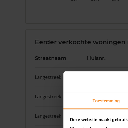
Eerder verkochte woningen 
Straatnaam
Huisnr.
Langestreek
19
Langestreek
110
Toestemming
Langestreek
11A 9
Deze website maakt gebruik