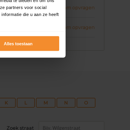
 media te bieden en om ons
ecember 2025
ze partners voor social
Koopsom opvragen
nformatie die u aan ze heeft
ptember 2025
Koopsom opvragen
Alles toestaan
K
L
M
N
O
Zoek straat