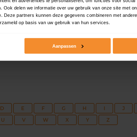
ent en advertenties te personaliseren, om functies voor social
166 m2
461 m2
11 d
. Ook delen we informatie over uw gebruik van onze site met on
e. Deze partners kunnen deze gegevens combineren met andere i
erzameld op basis van uw gebruik van hun services.
124 m2
224 m2
01 se
Aanpassen
D
E
F
G
H
I
J
U
V
W
X
Y
Z