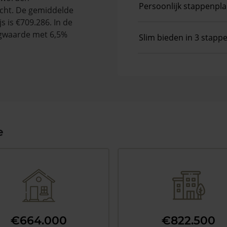
Persoonlijk stappenpl
cht. De gemiddelde
s is €709.286. In de
gwaarde met 6,5%
Slim bieden in 3 stapp
e
€664.000
€822.500