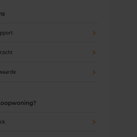
ns
pport
zicht
waarde
 koopwoning?
eck