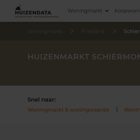
Woningmarkt
Koopwon
Woningmarkt
Friesland
Schie
HUIZENMARKT SCHIERMO
Snel naar:
Woningmarkt & woningwaarde
Woni