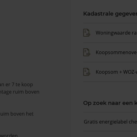
Kadastrale gegeve
Woningwaarde ra
Koopsommenover
Koopsom + WOZ-
n er 7 te koop
entage ruim boven
Op zoek naar een
 ruim boven het
Gratis energielabel ch
n worden