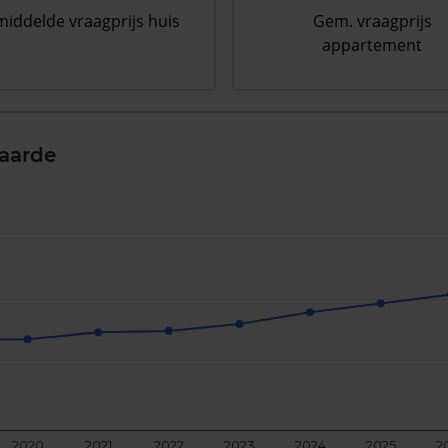
iddelde vraagprijs huis
Gem. vraagprijs
appartement
aarde
2020
2021
2022
2023
2024
2025
2