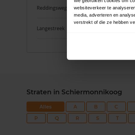
We gebruiken cookies om cont
Reddingsweg
20
websiteverkeer te analyseren
media, adverteren en analys
verstrekt of die ze hebben v
Langestreek
14
Straten in Schiermonnikoog
Alles
A
B
C
P
Q
R
S
T