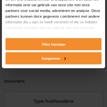
informatie over uw gebruik van onze site met onze
partners voor social media, adverteren en analyse. Deze
partners kunnen deze gegevens combineren met andere
informatie die u aan ze heeft verstrekt of die ze hebben
T/m 1945
12%
verzameld op basis van uw gebruik van hun services.
1946 - 1980
43%
1981 - 2007
37%
Alles toestaan
2008 of later
8%
Aanpassen
Inwoners
Type huishoudens