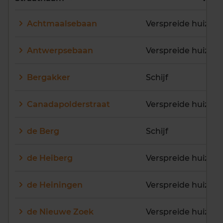
E
F
G
H
I
J
Achtmaalsebaan
Verspreide huizen S
K
L
M
N
O
P
Q
R
S
T
U
V
Antwerpsebaan
Verspreide huizen S
W
X
Y
Z
Bergakker
Schijf
Canadapolderstraat
Verspreide huizen S
de Berg
Schijf
de Heiberg
Verspreide huizen S
de Heiningen
Verspreide huizen S
de Nieuwe Zoek
Verspreide huizen S