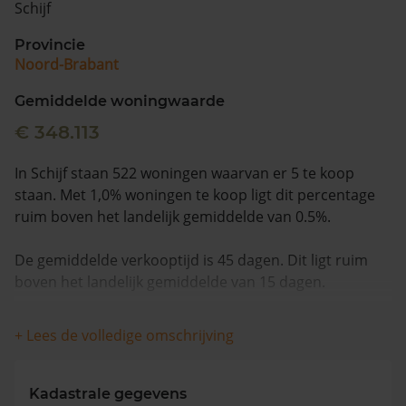
Schijf
Vragen? Neem contact met ons op
Provincie
Noord-Brabant
088 220 4200
Maandag t/m vrijdag - 08:00 -18:00
Gemiddelde woningwaarde
€ 348.113
In Schijf staan 522 woningen waarvan er 5 te koop
staan. Met 1,0% woningen te koop ligt dit percentage
ruim boven het landelijk gemiddelde van 0.5%.
De gemiddelde verkooptijd is 45 dagen. Dit ligt ruim
boven het landelijk gemiddelde van 15 dagen.
De gemiddelde huizenprijs is €614.200. De gemiddelde
+ Lees de volledige omschrijving
vraagprijs is €614.200. In de afgelopen 12 maanden is
de gemiddelde woningwaarde met -1,6% gedaald.
Kadastrale gegevens