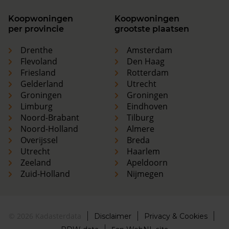
Koopwoningen
Koopwoningen
per provincie
grootste plaatsen
Drenthe
Amsterdam
Flevoland
Den Haag
Friesland
Rotterdam
Gelderland
Utrecht
Groningen
Groningen
Limburg
Eindhoven
Noord-Brabant
Tilburg
Noord-Holland
Almere
Overijssel
Breda
Utrecht
Haarlem
Zeeland
Apeldoorn
Zuid-Holland
Nijmegen
© 2026 Kadasterdata
Disclaimer
Privacy & Cookies