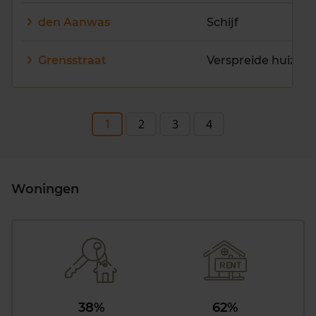
den Aanwas
Schijf
Grensstraat
Verspreide huizen S
1
2
3
4
Woningen
38%
62%