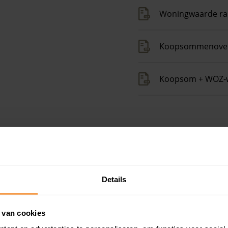
Woningwaarde ra
Koopsommenover
Koopsom + WOZ-
Op zoek naar een
 ruim boven het
Gratis energielabel ch
Details
 woningwaarde met
Persoonlijk stappenpl
 van cookies
Slim bieden in 3 stapp