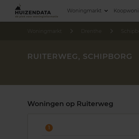
Woningmarkt
Koopwon
Woningmarkt
Drenthe
Schipb
RUITERWEG, SCHIPBORG
Woningen op Ruiterweg
1