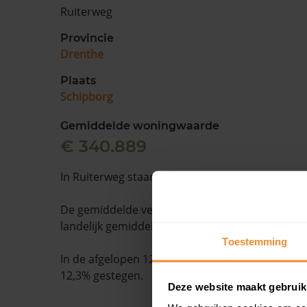
Ruiterweg
Provincie
Drenthe
Plaats
Schipborg
Gemiddelde woningwaarde
€ 340.889
In Ruiterweg staan 12 woningen.
De gemiddelde verkooptijd is 45 dagen. Dit ligt
landelijk gemiddelde van 15 dagen.
Toestemming
In de afgelopen 12 maanden is de gemiddelde
12,3% gestegen.
Deze website maakt gebruik