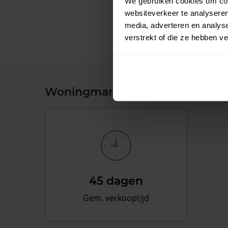
We gebruiken cookies om cont
websiteverkeer te analyseren
media, adverteren en analys
verstrekt of die ze hebben v
Woningmarkt en woningwaard
45 dagen
Gem. verkooptijd