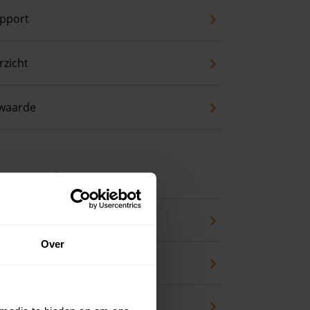
pport
zicht
waarde
 koopwoning?
eck
Over
an huis kopen
en