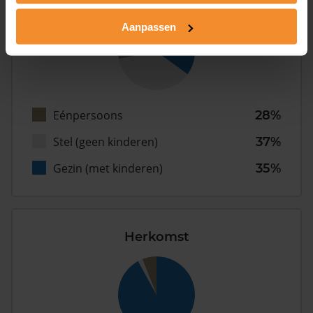
Aanpassen
Eénpersoons
28%
Stel (geen kinderen)
37%
Gezin (met kinderen)
35%
Herkomst