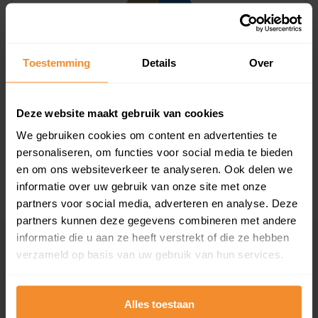
Toestemming
Details
Over
T/m 1945
60%
Deze website maakt gebruik van cookies
1946 - 1980
20%
We gebruiken cookies om content en advertenties te
1981 - 2007
20%
personaliseren, om functies voor social media te bieden
2008 of later
0%
en om ons websiteverkeer te analyseren. Ook delen we
informatie over uw gebruik van onze site met onze
partners voor social media, adverteren en analyse. Deze
partners kunnen deze gegevens combineren met andere
informatie die u aan ze heeft verstrekt of die ze hebben
Inwoners
verzameld op basis van uw gebruik van hun services.
Alles toestaan
Type huishoudens