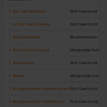
E
F
G
H
I
J
Aan de Veldkoul
Sint Geertruid
K
L
M
N
O
P
Q
R
S
T
U
V
Achter de Höfkens
Sint Geertruid
W
X
Y
Z
Bruisterbosch
Bruisterbosch
Bruisterboschweg
Verspreide huizen
Buitenend
Sint Geertruid
Bukel
Verspreide huizen
Burgemeester Beckersstraat
Sint Geertruid
Burgemeester Wolfsstraat