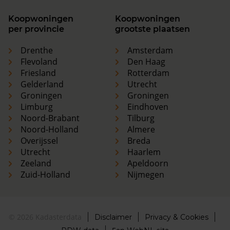
Koopwoningen
Koopwoningen
per provincie
grootste plaatsen
Drenthe
Amsterdam
Flevoland
Den Haag
Friesland
Rotterdam
Gelderland
Utrecht
Groningen
Groningen
Limburg
Eindhoven
Noord-Brabant
Tilburg
Noord-Holland
Almere
Overijssel
Breda
Utrecht
Haarlem
Zeeland
Apeldoorn
Zuid-Holland
Nijmegen
© 2026 Kadasterdata
Disclaimer
Privacy & Cookies