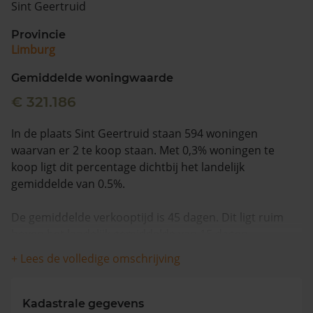
Sint Geertruid
Vragen? Neem contact met ons op
Provincie
Limburg
088 220 4200
Maandag t/m vrijdag - 08:00 -18:00
Gemiddelde woningwaarde
€ 321.186
In de plaats Sint Geertruid staan 594 woningen
waarvan er 2 te koop staan. Met 0,3% woningen te
koop ligt dit percentage dichtbij het landelijk
gemiddelde van 0.5%.
De gemiddelde verkooptijd is 45 dagen. Dit ligt ruim
boven het landelijk gemiddelde van 15 dagen.
+ Lees de volledige omschrijving
De gemiddelde huizenprijs is €510.500. De gemiddelde
vraagprijs is €510.500. In de afgelopen 12 maanden is
de gemiddelde woningwaarde met 0,0% gedaald.
Kadastrale gegevens