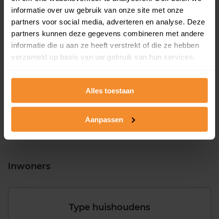
informatie over uw gebruik van onze site met onze
partners voor social media, adverteren en analyse. Deze
partners kunnen deze gegevens combineren met andere
informatie die u aan ze heeft verstrekt of die ze hebben
T/m 1945
23%
verzameld op basis van uw gebruik van hun services.
1946 - 1980
47%
1981 - 2007
23%
Alles toestaan
2008 of later
7%
Aanpassen
Inwoners
Type huishoudens