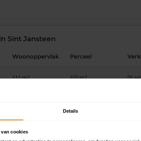
n Sint Jansteen
Woonoppervlak
Perceel
Ver
111 m2
370 m2
05 ju
38 m2
952 m2
08 me
Details
165 m2
952 m2
08 me
 van cookies