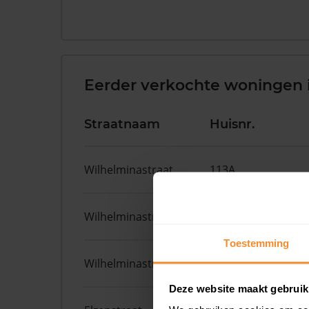
Eerder verkochte woningen i
Straatnaam
Huisnr.
Wilhelminastraat
113A
Wilhelminastraat
96
Toestemming
Wilhelminastraat
96
Deze website maakt gebruik