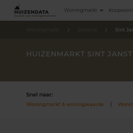
Woningmarkt
Koopwon
Woningmarkt
Zeeland
Sint J
HUIZENMARKT SINT JANS
Snel naar:
Woningmarkt & woningwaarde
Woni