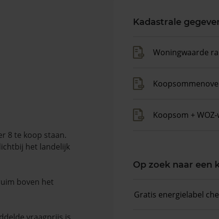
Kadastrale gegeve
Woningwaarde ra
Koopsommenover
Koopsom + WOZ-
r 8 te koop staan.
chtbij het landelijk
Op zoek naar een
 ruim boven het
Gratis energielabel ch
delde vraagprijs is