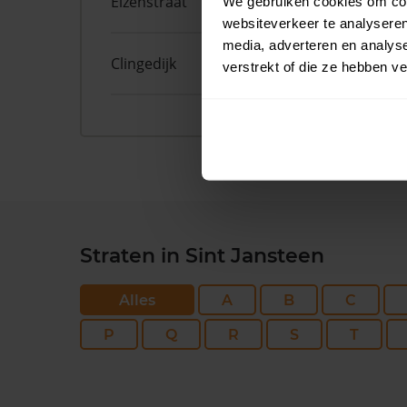
Elzenstraat
4
We gebruiken cookies om cont
websiteverkeer te analyseren
media, adverteren en analys
Clingedijk
9
verstrekt of die ze hebben v
Straten in Sint Jansteen
Alles
A
B
C
P
Q
R
S
T