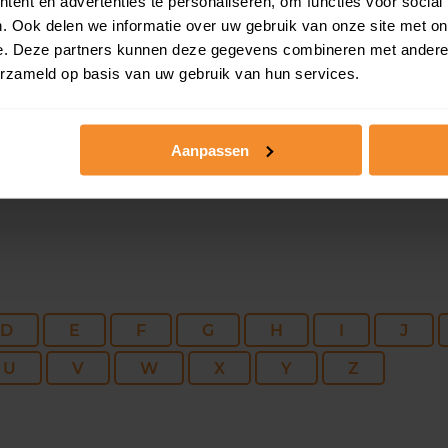
171 m2
345 m2
30 ap
ent en advertenties te personaliseren, om functies voor social
. Ook delen we informatie over uw gebruik van onze site met on
e. Deze partners kunnen deze gegevens combineren met andere i
196 m2
788 m2
01 ap
erzameld op basis van uw gebruik van hun services.
Aanpassen
D
E
F
G
H
I
J
U
V
W
X
Y
Z