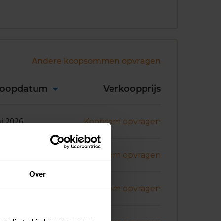
Andere koopsommen opvragen
koopdatum
Verkoopprijs
ni 2026
Koopsom opvragen
i 2026
Koopsom opvragen
Over
i 2026
Koopsom opvragen