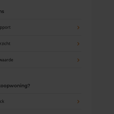
ns
pport
zicht
waarde
 koopwoning?
eck