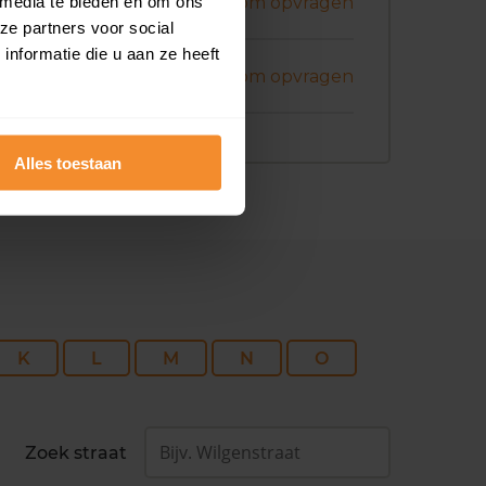
ril 2026
 media te bieden en om ons
Koopsom opvragen
ze partners voor social
nformatie die u aan ze heeft
ril 2026
Koopsom opvragen
Alles toestaan
K
L
M
N
O
Zoek straat