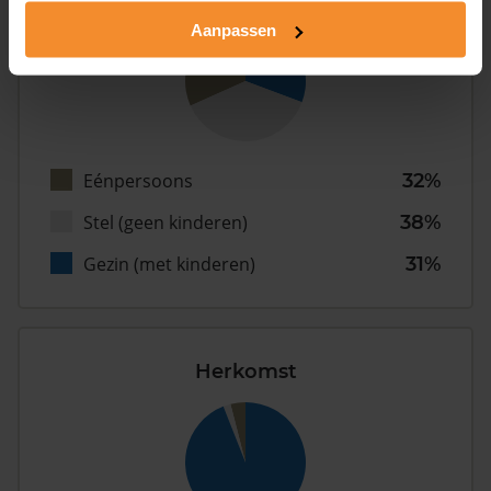
Aanpassen
Eénpersoons
32%
Stel (geen kinderen)
38%
Gezin (met kinderen)
31%
Herkomst