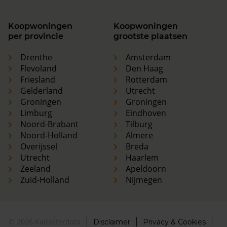
Koopwoningen
Koopwoningen
per provincie
grootste plaatsen
Drenthe
Amsterdam
Flevoland
Den Haag
Friesland
Rotterdam
Gelderland
Utrecht
Groningen
Groningen
Limburg
Eindhoven
Noord-Brabant
Tilburg
Noord-Holland
Almere
Overijssel
Breda
Utrecht
Haarlem
Zeeland
Apeldoorn
Zuid-Holland
Nijmegen
© 2026 Kadasterdata
Disclaimer
Privacy & Cookies