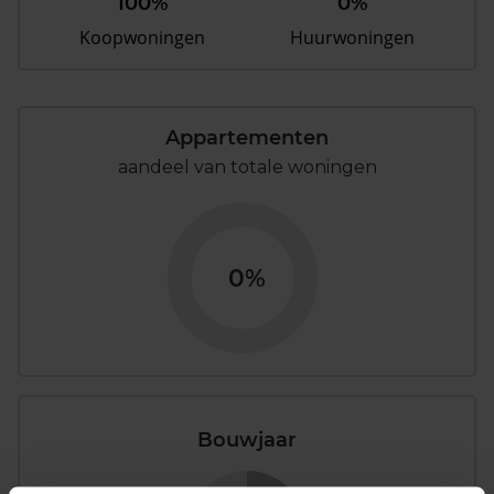
100%
0%
Koopwoningen
Huurwoningen
Appartementen
aandeel van totale woningen
0%
Bouwjaar