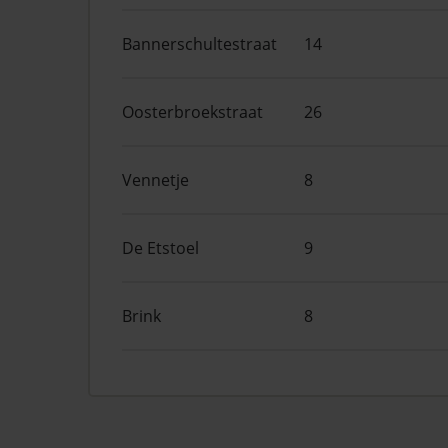
Bannerschultestraat
14
Oosterbroekstraat
26
Vennetje
8
De Etstoel
9
Brink
8