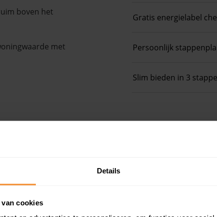
 ruim boven het
Gratis energielabel ch
 woningwaarde met
Persoonlijk stappenpl
Slim bieden in 3 stapp
e
Details
 van cookies