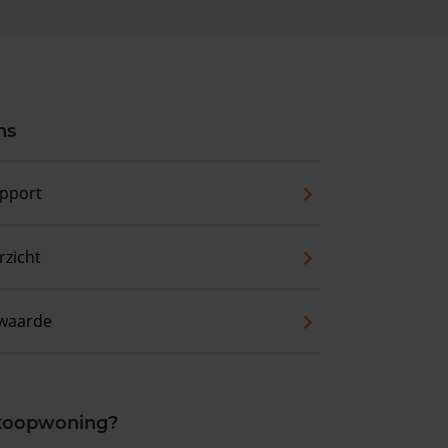
ns
pport
zicht
waarde
 koopwoning?