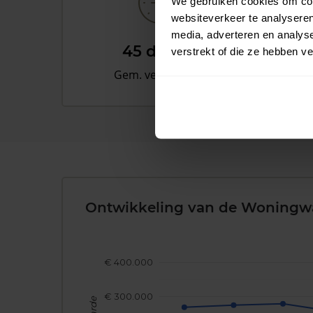
We gebruiken cookies om cont
websiteverkeer te analyseren
media, adverteren en analys
45 dagen
verstrekt of die ze hebben v
Gem. verkooptijd
Ontwikkeling van de Woningw
€ 400.000
€ 300.000