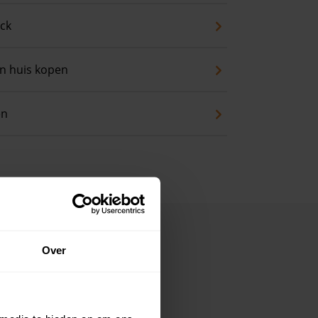
eck
an huis kopen
en
Over