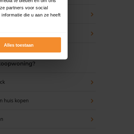
 media te bieden en om ons
ze partners voor social
zicht
nformatie die u aan ze heeft
waarde
Alles toestaan
 koopwoning?
eck
an huis kopen
en