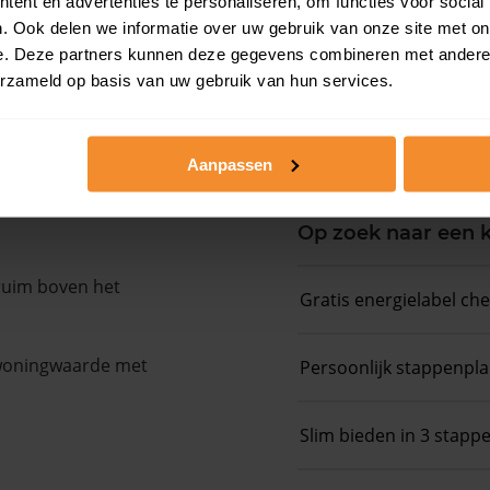
ent en advertenties te personaliseren, om functies voor social
. Ook delen we informatie over uw gebruik van onze site met on
Koopsommenover
e. Deze partners kunnen deze gegevens combineren met andere i
erzameld op basis van uw gebruik van hun services.
Koopsom + WOZ-
Aanpassen
Op zoek naar een
 ruim boven het
Gratis energielabel ch
 woningwaarde met
Persoonlijk stappenpl
Slim bieden in 3 stapp