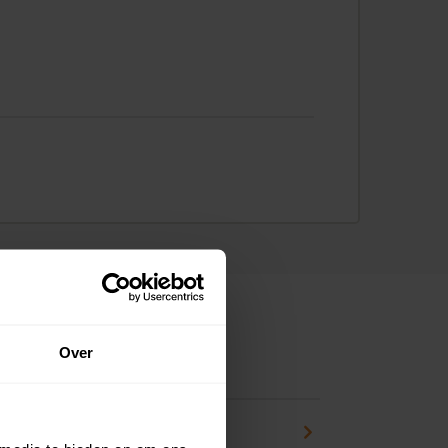
Over
ns
pport