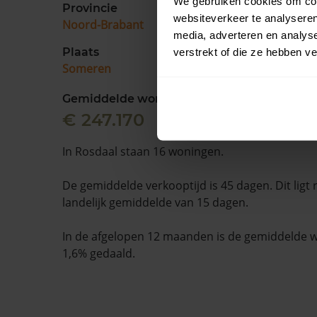
We gebruiken cookies om cont
Provincie
websiteverkeer te analyseren
Noord-Brabant
media, adverteren en analys
Plaats
verstrekt of die ze hebben v
Someren
Gemiddelde woningwaarde
€ 247.170
In Rosdaal staan 16 woningen.
De gemiddelde verkooptijd is 45 dagen. Dit ligt
landelijk gemiddelde van 15 dagen.
In de afgelopen 12 maanden is de gemiddelde
1,6% gedaald.