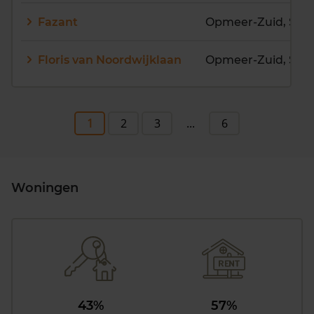
Fazant
Floris van Noordwijklaan
1
2
3
...
6
Woningen
43%
57%