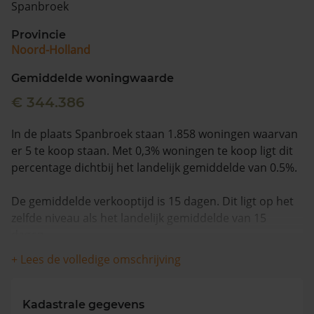
Spanbroek
Vragen? Neem contact met ons op
Provincie
Noord-Holland
088 220 4200
Maandag t/m vrijdag - 08:00 -18:00
Gemiddelde woningwaarde
€ 344.386
In de plaats Spanbroek staan 1.858 woningen waarvan
er 5 te koop staan. Met 0,3% woningen te koop ligt dit
percentage dichtbij het landelijk gemiddelde van 0.5%.
De gemiddelde verkooptijd is 15 dagen. Dit ligt op het
zelfde niveau als het landelijk gemiddelde van 15
dagen.
+ Lees de volledige omschrijving
De gemiddelde huizenprijs is €760.800. De gemiddelde
vraagprijs is €760.800. In de afgelopen 12 maanden is
de gemiddelde woningwaarde met 15,4% gestegen.
Kadastrale gegevens