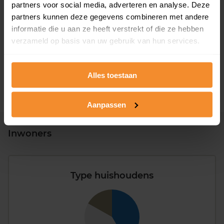
partners voor social media, adverteren en analyse. Deze
partners kunnen deze gegevens combineren met andere
T/m 1945
0%
informatie die u aan ze heeft verstrekt of die ze hebben
1946 - 1980
8%
verzameld op basis van uw gebruik van hun services.
1981 - 2007
92%
2008 of later
0%
Alles toestaan
Aanpassen
Inwoners
Type huishoudens