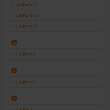
De Kolk 14
Vragen? Neem contact met ons op
De Kolk 16
088 220 4200
De Kolk 18
Maandag t/m vrijdag - 08:00 -18:00
2
De Kolk 2
3
De Kolk 3
4