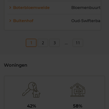
Boterbloemweide
Bloemenbuurt
Buitenhof
Oud-Swifterbant
1
2
3
...
11
Woningen
42%
58%