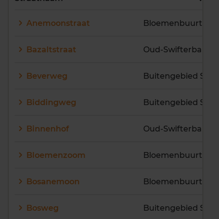
E
F
G
H
I
J
Anemoonstraat
Bloemenbuurt
K
L
M
N
O
P
Q
R
S
T
U
V
Bazaltstraat
Oud-Swifterbant
W
X
Y
Z
Beverweg
Buitengebied Swif
Biddingweg
Buitengebied Swif
Binnenhof
Oud-Swifterbant
Bloemenzoom
Bloemenbuurt
Bosanemoon
Bloemenbuurt
Bosweg
Buitengebied Swif