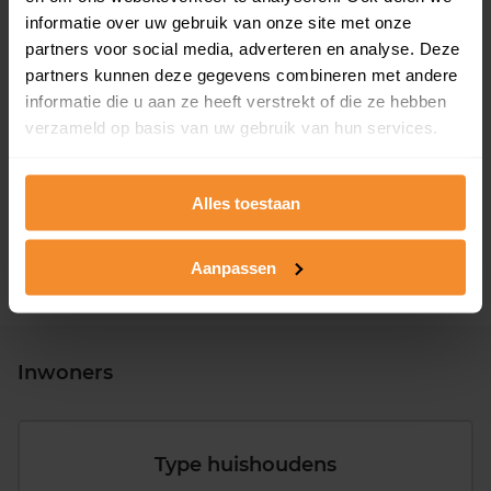
informatie over uw gebruik van onze site met onze
partners voor social media, adverteren en analyse. Deze
partners kunnen deze gegevens combineren met andere
informatie die u aan ze heeft verstrekt of die ze hebben
T/m 1945
0%
verzameld op basis van uw gebruik van hun services.
1946 - 1980
42%
1981 - 2007
55%
Alles toestaan
2008 of later
3%
Aanpassen
Inwoners
Type huishoudens