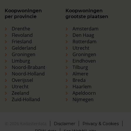
Koopwoningen
Koopwoningen
per provincie
grootste plaatsen
Drenthe
Amsterdam
Flevoland
Den Haag
Friesland
Rotterdam
Gelderland
Utrecht
Groningen
Groningen
Limburg
Eindhoven
Noord-Brabant
Tilburg
Noord-Holland
Almere
Overijssel
Breda
Utrecht
Haarlem
Zeeland
Apeldoorn
Zuid-Holland
Nijmegen
© 2026 Kadasterdata
Disclaimer
Privacy & Cookies