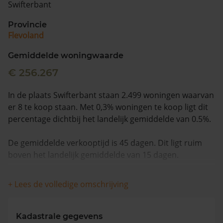
Swifterbant
Vragen? Neem contact met ons op
Provincie
Flevoland
088 220 4200
Maandag t/m vrijdag - 08:00 -18:00
Gemiddelde woningwaarde
€ 256.267
In de plaats Swifterbant staan 2.499 woningen waarvan
er 8 te koop staan. Met 0,3% woningen te koop ligt dit
percentage dichtbij het landelijk gemiddelde van 0.5%.
De gemiddelde verkooptijd is 45 dagen. Dit ligt ruim
boven het landelijk gemiddelde van 15 dagen.
De gemiddelde huizenprijs is €401.313. De gemiddelde
+ Lees de volledige omschrijving
vraagprijs is €401.313. In de afgelopen 12 maanden is
de gemiddelde woningwaarde met 4,4% gestegen.
Kadastrale gegevens