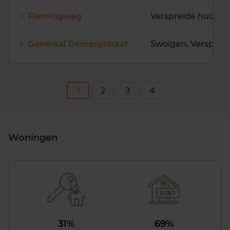
Flemingweg
Verspreide huizen
Generaal Dempsystraat
1
2
3
4
Woningen
31%
69%