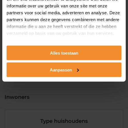
informatie over uw gebruik van onze site met onze
partners voor social media, adverteren en analyse. Deze
partners kunnen deze gegevens combineren met andere
informatie die u aan ze heeft verstrekt of die ze hebben
T/m 1945
16%
verzameld op basis van uw gebruik van hun services.
1946 - 1980
46%
1981 - 2007
30%
Alles toestaan
2008 of later
8%
Aanpassen
Inwoners
Type huishoudens