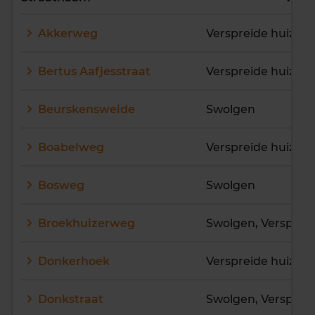
E
F
G
H
I
J
Akkerweg
Verspreide huizen
K
L
M
N
O
P
Q
R
S
T
U
V
Bertus Aafjesstraat
Verspreide huizen
W
X
Y
Z
Beurskensweide
Swolgen
Boabelweg
Verspreide huizen
Bosweg
Swolgen
Broekhuizerweg
Donkerhoek
Verspreide huizen
Donkstraat