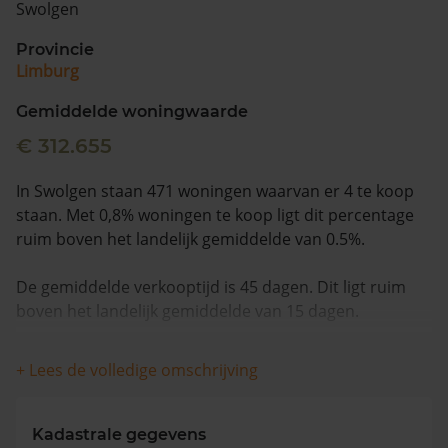
Swolgen
Vragen? Neem contact met ons op
Provincie
Limburg
088 220 4200
Maandag t/m vrijdag - 08:00 -18:00
Gemiddelde woningwaarde
€ 312.655
In Swolgen staan 471 woningen waarvan er 4 te koop
staan. Met 0,8% woningen te koop ligt dit percentage
ruim boven het landelijk gemiddelde van 0.5%.
De gemiddelde verkooptijd is 45 dagen. Dit ligt ruim
boven het landelijk gemiddelde van 15 dagen.
De gemiddelde huizenprijs is €294.125. De gemiddelde
+ Lees de volledige omschrijving
vraagprijs is €294.125. In de afgelopen 12 maanden is
de gemiddelde woningwaarde met 1,6% gedaald.
Kadastrale gegevens