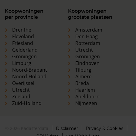
Koopwoningen
Koopwoningen
per provincie
grootste plaatsen
Drenthe
Amsterdam
Flevoland
Den Haag
Friesland
Rotterdam
Gelderland
Utrecht
Groningen
Groningen
Limburg
Eindhoven
Noord-Brabant
Tilburg
Noord-Holland
Almere
Overijssel
Breda
Utrecht
Haarlem
Zeeland
Apeldoorn
Zuid-Holland
Nijmegen
© 2026 Kadasterdata
Disclaimer
Privacy & Cookies