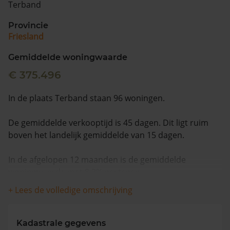
Terband
Vragen? Neem contact met ons op
Provincie
Friesland
088 220 4200
Maandag t/m vrijdag - 08:00 -18:00
Gemiddelde woningwaarde
€ 375.496
In de plaats Terband staan 96 woningen.
De gemiddelde verkooptijd is 45 dagen. Dit ligt ruim
boven het landelijk gemiddelde van 15 dagen.
In de afgelopen 12 maanden is de gemiddelde
woningwaarde met 8,2% gestegen.
+ Lees de volledige omschrijving
Kadastrale gegevens