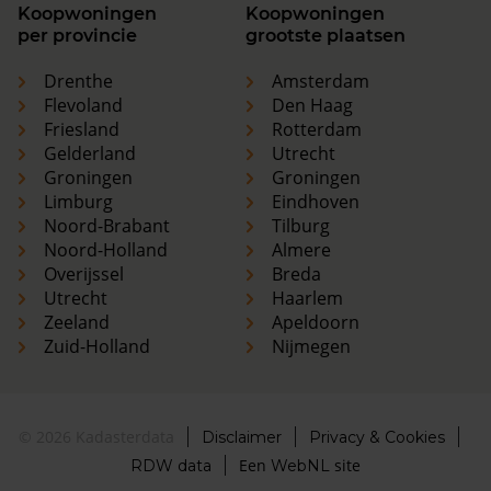
Koopwoningen
Koopwoningen
per provincie
grootste plaatsen
Drenthe
Amsterdam
Flevoland
Den Haag
Friesland
Rotterdam
Gelderland
Utrecht
Groningen
Groningen
Limburg
Eindhoven
Noord-Brabant
Tilburg
Noord-Holland
Almere
Overijssel
Breda
Utrecht
Haarlem
Zeeland
Apeldoorn
Zuid-Holland
Nijmegen
© 2026 Kadasterdata
Disclaimer
Privacy & Cookies
Een
site
RDW data
WebNL