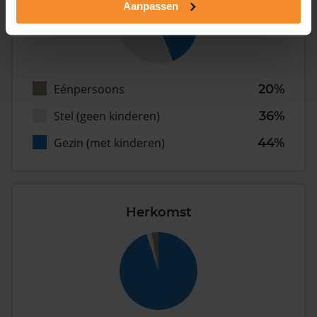
Aanpassen
Eénpersoons
20%
Stel (geen kinderen)
36%
Gezin (met kinderen)
44%
Herkomst