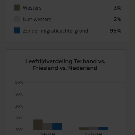
Westers
3%
Niet-westers
2%
Zonder migratieachtergrond
95%
Leeftijdverdeling Terband vs.
Friesland vs. Nederland
50%
40%
30%
20%
10%
0-14 jaar
15-24 jaar
25