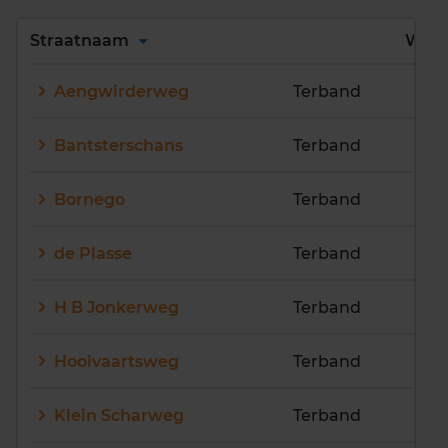
Alles
A
B
C
D
Straatnaam
Wijk
E
F
G
H
I
J
Aengwirderweg
Terband
K
L
M
N
O
P
Q
R
S
T
U
V
Bantsterschans
Terband
W
X
Y
Z
Bornego
Terband
de Plasse
Terband
H B Jonkerweg
Terband
Hooivaartsweg
Terband
Klein Scharweg
Terband