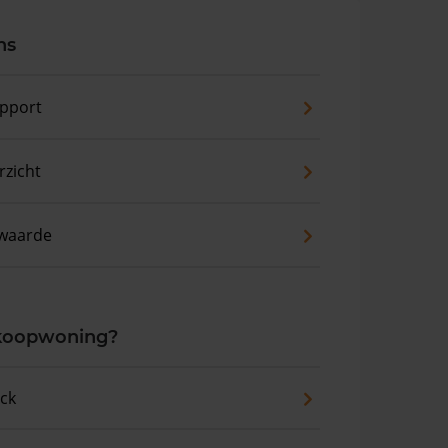
ns
pport
zicht
waarde
 koopwoning?
eck