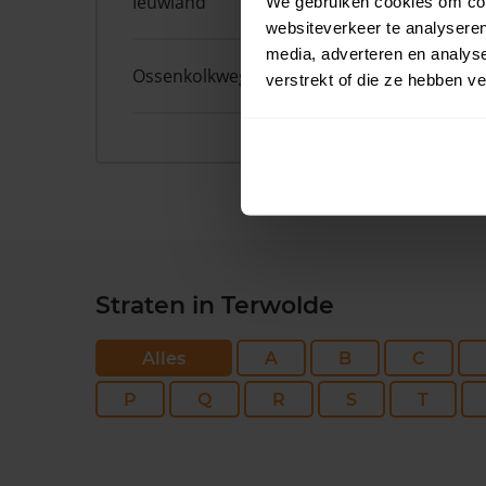
Ieuwland
18
We gebruiken cookies om cont
websiteverkeer te analyseren
media, adverteren en analys
Ossenkolkweg
1
verstrekt of die ze hebben v
Straten in Terwolde
Alles
A
B
C
P
Q
R
S
T