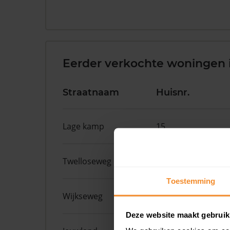
Eerder verkochte woningen 
Straatnaam
Huisnr.
Lage kamp
15
Twelloseweg
9
Toestemming
Wijkseweg
70
Deze website maakt gebruik