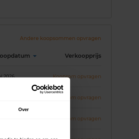
Andere koopsommen opvragen
koopdatum
Verkoopprijs
ni 2026
Koopsom opvragen
i 2026
Koopsom opvragen
Over
i 2026
Koopsom opvragen