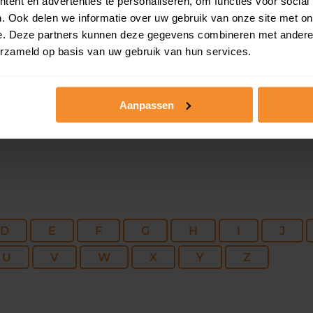
155 m2
251 m2
11 me
ent en advertenties te personaliseren, om functies voor social
. Ook delen we informatie over uw gebruik van onze site met on
e. Deze partners kunnen deze gegevens combineren met andere i
186 m2
997 m2
04 me
erzameld op basis van uw gebruik van hun services.
Aanpassen
D
E
F
G
H
I
J
U
V
W
X
Y
Z