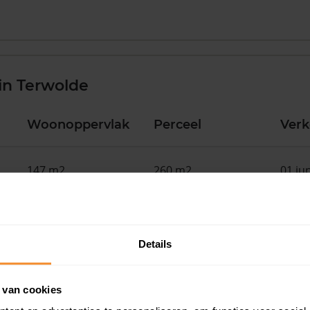
in Terwolde
Woonoppervlak
Perceel
Ver
147 m2
260 m2
01 ju
97 m2
850 m2
27 me
Details
122 m2
405 m2
22 me
 van cookies