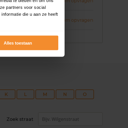
i 2026
 media te bieden en om ons
Koopsom opvragen
ze partners voor social
nformatie die u aan ze heeft
i 2026
Koopsom opvragen
Alles toestaan
K
L
M
N
O
Zoek straat