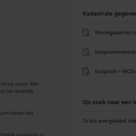
Kadastrale gegeve
Woningwaarde ra
Koopsommenover
Koopsom + WOZ-
e koop staan. Met
j het landelijk
Op zoek naar een
 ruim boven het
Gratis energielabel ch
delde vraagprijs is