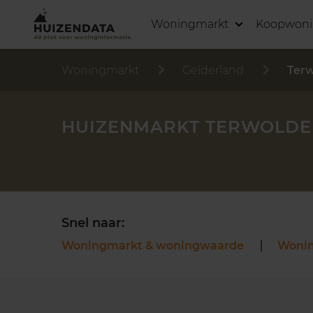
Woningmarkt
Koopwon
Woningmarkt
Gelderland
Ter
HUIZENMARKT TERWOLDE
Snel naar:
Woningmarkt & woningwaarde
Woni