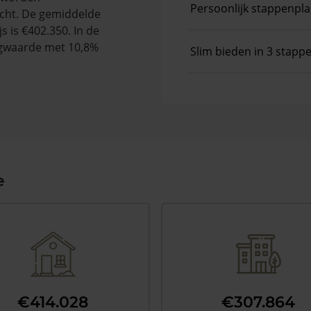
Persoonlijk stappenpl
cht. De gemiddelde
s is €402.350. In de
gwaarde met 10,8%
Slim bieden in 3 stapp
e
€414.028
€307.864