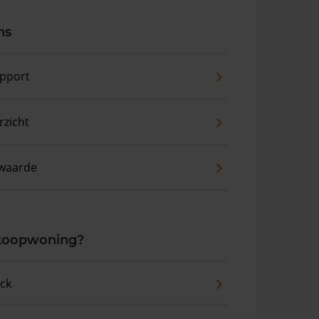
ns
pport
zicht
waarde
 koopwoning?
eck