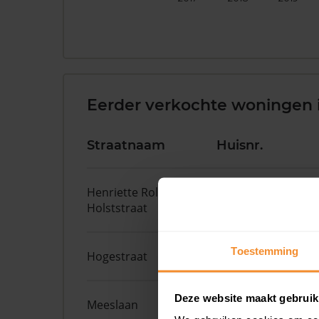
Eerder verkochte woningen i
Straatnaam
Huisnr.
Henriette Roland
26
Holststraat
Toestemming
Hogestraat
107
Deze website maakt gebruik
Meeslaan
2 17