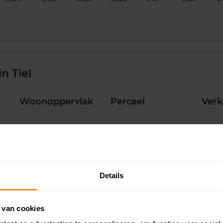
n Tiel
Woonoppervlak
Perceel
Ver
117 m2
218 m2
30 ju
Details
60 m2
191 m2
30 ju
 van cookies
80 m2
1.415 m2
30 ju