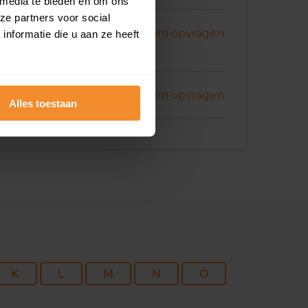
 media te bieden en om ons
ze partners voor social
ni 2026
Koopsom opvragen
nformatie die u aan ze heeft
ni 2026
Koopsom opvragen
Alles toestaan
K
L
M
N
O