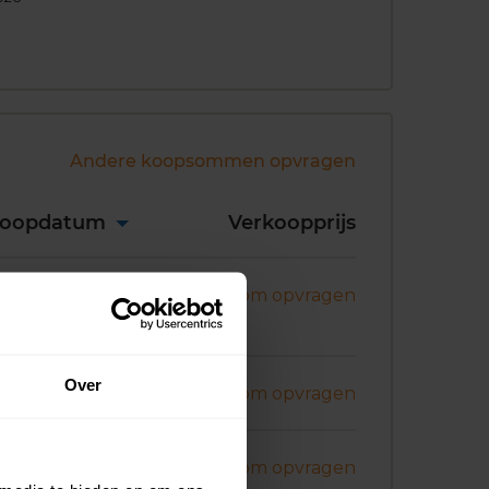
Andere koopsommen opvragen
koopdatum
Verkoopprijs
ni 2026
Koopsom opvragen
Over
ni 2026
Koopsom opvragen
ni 2026
Koopsom opvragen