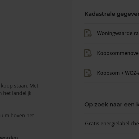
Kadastrale gegeve
Woningwaarde ra
Koopsommenover
Koopsom + WOZ-
e koop staan. Met
 het landelijk
Op zoek naar een
 ruim boven het
Gratis energielabel ch
n worden