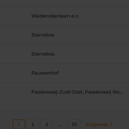
Wadenoijenlaan e.o.
Sterrebos
Sterrebos
Rauwenhof
Passewaaij-Zuid-Oost, Passewaaij-Noord-Oost
1
2
3
...
55
Volgende