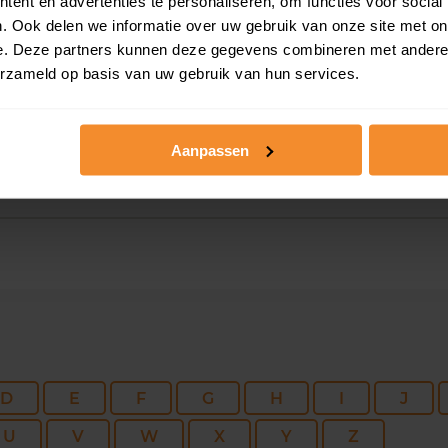
ent en advertenties te personaliseren, om functies voor social
. Ook delen we informatie over uw gebruik van onze site met on
133 m2
498 m2
30 ju
e. Deze partners kunnen deze gegevens combineren met andere i
erzameld op basis van uw gebruik van hun services.
45 m2
209 m2
30 ju
Aanpassen
D
E
F
G
H
I
J
U
V
W
X
Y
Z