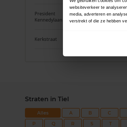
We gebruiken cookies om cont
websiteverkeer te analyseren
President
2
media, adverteren en analys
Kennedylaan
verstrekt of die ze hebben v
Kerkstraat
39
Straten in Tiel
Alles
A
B
C
P
Q
R
S
T