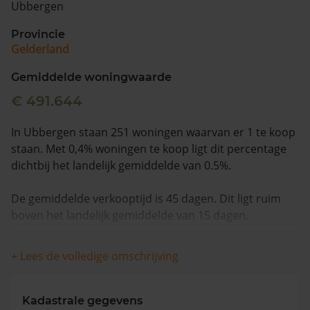
Ubbergen
Vragen? Neem contact met ons op
Provincie
Gelderland
088 220 4200
Maandag t/m vrijdag - 08:00 -18:00
Gemiddelde woningwaarde
€ 491.644
In Ubbergen staan 251 woningen waarvan er 1 te koop
staan. Met 0,4% woningen te koop ligt dit percentage
dichtbij het landelijk gemiddelde van 0.5%.
De gemiddelde verkooptijd is 45 dagen. Dit ligt ruim
boven het landelijk gemiddelde van 15 dagen.
De gemiddelde huizenprijs is €2.600.000. De
+ Lees de volledige omschrijving
gemiddelde vraagprijs is €2.600.000. In de afgelopen 12
maanden is de gemiddelde woningwaarde met 11,0%
gestegen.
Kadastrale gegevens