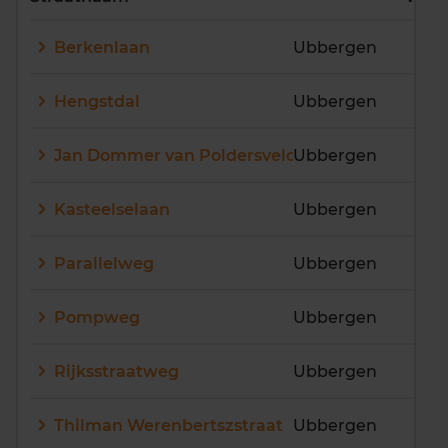
E
F
G
H
I
J
Berkenlaan
Ubbergen
K
L
M
N
O
P
Q
R
S
T
U
V
Hengstdal
Ubbergen
W
X
Y
Z
Jan Dommer van Poldersveldtweg
Ubbergen
Kasteelselaan
Ubbergen
Parallelweg
Ubbergen
Pompweg
Ubbergen
Rijksstraatweg
Ubbergen
Thilman Werenbertszstraat
Ubbergen