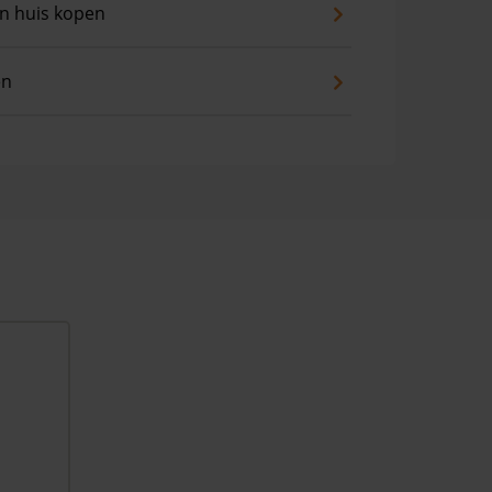
an huis kopen
en