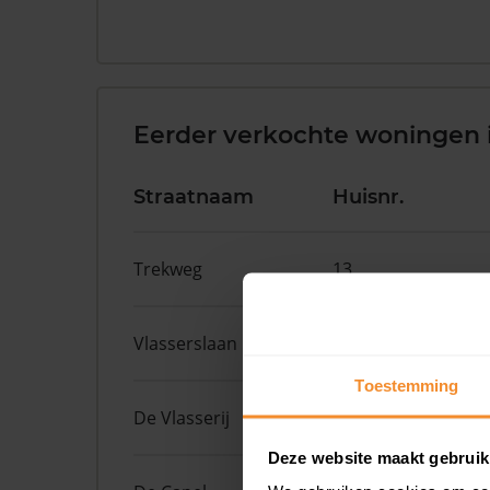
Eerder verkochte woningen 
Straatnaam
Huisnr.
Trekweg
13
Vlasserslaan
25
Toestemming
De Vlasserij
20
Deze website maakt gebruik