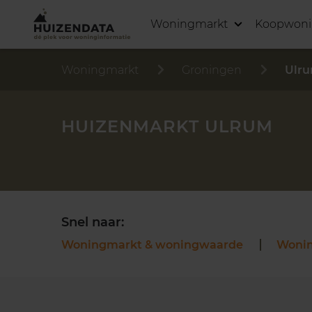
Woningmarkt
Koopwon
Woningmarkt
Groningen
Ulr
HUIZENMARKT ULRUM
Snel naar:
Woningmarkt & woningwaarde
Woni