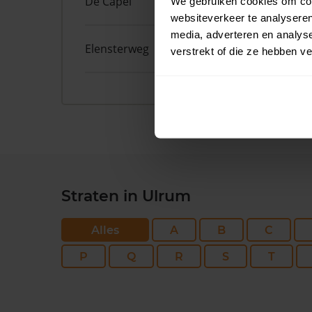
De Capel
3
We gebruiken cookies om cont
websiteverkeer te analyseren
media, adverteren en analys
Elensterweg
17B
verstrekt of die ze hebben v
Straten in Ulrum
Alles
A
B
C
P
Q
R
S
T