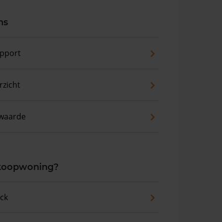
ns
pport
zicht
waarde
 koopwoning?
eck