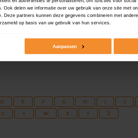
110 m2
164 m2
04 me
ent en advertenties te personaliseren, om functies voor social
. Ook delen we informatie over uw gebruik van onze site met on
e. Deze partners kunnen deze gegevens combineren met andere i
295 m2
1.210 m2
01 me
erzameld op basis van uw gebruik van hun services.
Aanpassen
D
E
F
G
H
I
J
U
V
W
X
Y
Z