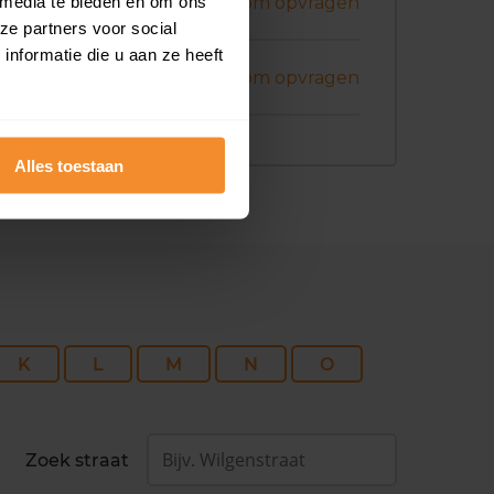
i 2026
 media te bieden en om ons
Koopsom opvragen
ze partners voor social
nformatie die u aan ze heeft
i 2026
Koopsom opvragen
Alles toestaan
K
L
M
N
O
Zoek straat