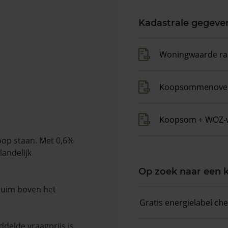
Kadastrale gegeve
Woningwaarde ra
Koopsommenover
Koopsom + WOZ-
oop staan. Met 0,6%
landelijk
Op zoek naar een
 ruim boven het
Gratis energielabel ch
delde vraagprijs is