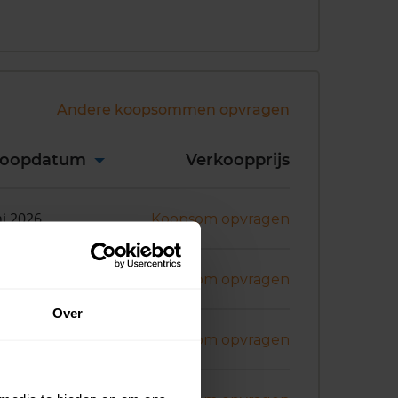
Andere koopsommen opvragen
koopdatum
Verkoopprijs
ni 2026
Koopsom opvragen
ni 2026
Koopsom opvragen
Over
i 2026
Koopsom opvragen