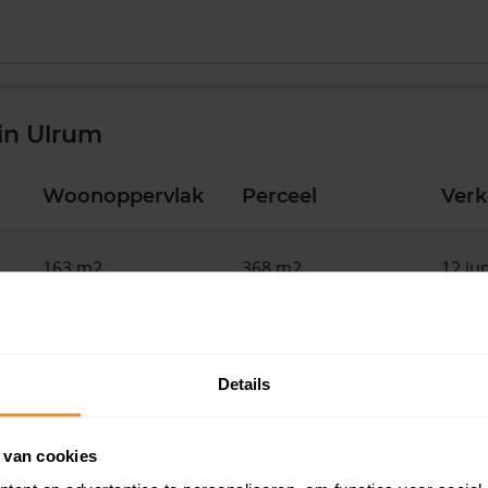
in Ulrum
Woonoppervlak
Perceel
Ver
163 m2
368 m2
12 ju
110 m2
196 m2
02 ju
Details
90 m2
133 m2
26 me
 van cookies