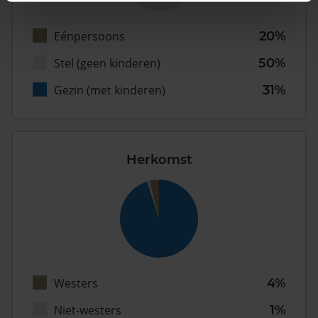
Eénpersoons
20%
Stel (geen kinderen)
50%
Gezin (met kinderen)
31%
Herkomst
Westers
4%
Niet-westers
1%