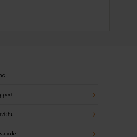
ns
pport
zicht
waarde