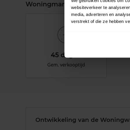
We gebruiken cookies om cont
Woningmarkt en woningwaard
websiteverkeer te analyseren
media, adverteren en analys
verstrekt of die ze hebben v
45 dagen
Gem. verkooptijd
Ontwikkeling van de Woningw