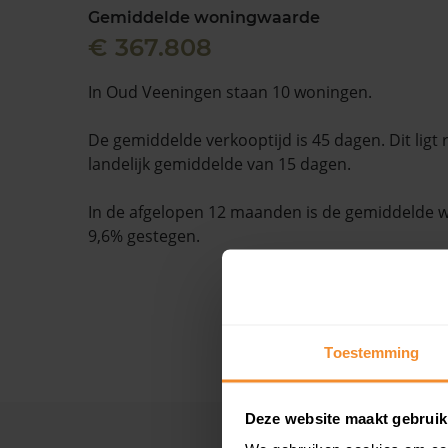
Gemiddelde woningwaarde
€ 367.808
In Oud Veeningen staan 10 woningen.
De gemiddelde verkooptijd is 45 dagen. Dit ligt
landelijk gemiddelde van 15 dagen.
In de afgelopen 12 maanden is de gemiddelde
9,6% gestegen.
Toestemming
Deze website maakt gebruik