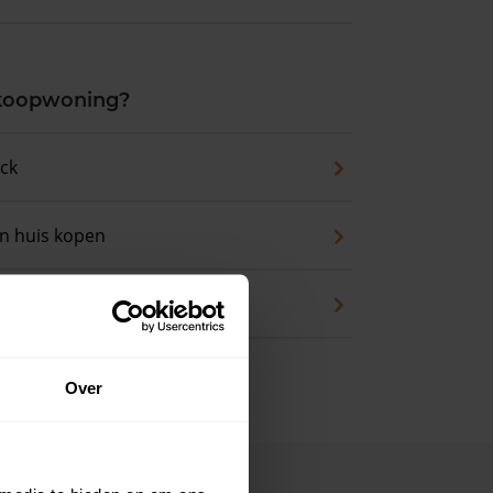
 koopwoning?
eck
an huis kopen
en
Over