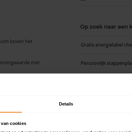
Op zoek naar een
 ruim boven het
Gratis energielabel ch
 woningwaarde met
Persoonlijk stappenpl
Slim bieden in 3 stapp
Details
 van cookies