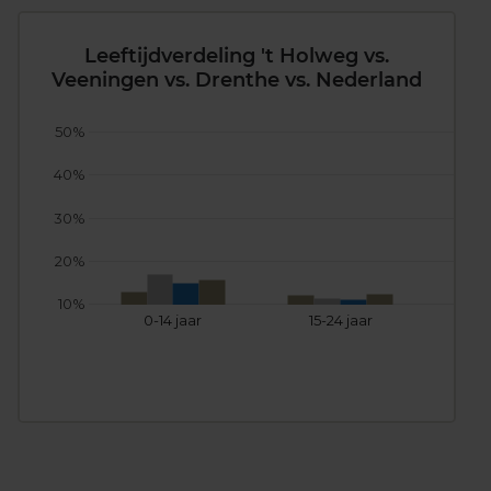
Leeftijdverdeling 't Holweg vs.
Veeningen vs. Drenthe vs. Nederland
50%
40%
30%
20%
10%
0-14 jaar
15-24 jaar
25