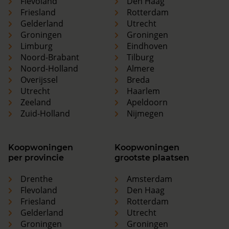
Flevoland
Den Haag
Friesland
Rotterdam
Gelderland
Utrecht
Groningen
Groningen
Limburg
Eindhoven
Noord-Brabant
Tilburg
Noord-Holland
Almere
Overijssel
Breda
Utrecht
Haarlem
Zeeland
Apeldoorn
Zuid-Holland
Nijmegen
Koopwoningen
Koopwoningen
per provincie
grootste plaatsen
Drenthe
Amsterdam
Flevoland
Den Haag
Friesland
Rotterdam
Gelderland
Utrecht
Groningen
Groningen