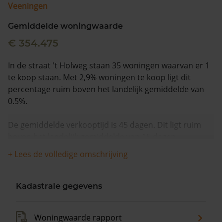
Veeningen
Gemiddelde woningwaarde
€ 354.475
In de straat 't Holweg staan 35 woningen waarvan er 1
te koop staan. Met 2,9% woningen te koop ligt dit
percentage ruim boven het landelijk gemiddelde van
0.5%.
De gemiddelde verkooptijd is 45 dagen. Dit ligt ruim
boven het landelijk gemiddelde van 15 dagen.
+ Lees de volledige omschrijving
De gemiddelde huizenprijs is €585.000. De gemiddelde
vraagprijs is €585.000. In de afgelopen 12 maanden is
de gemiddelde woningwaarde met 9,6% gestegen.
Kadastrale gegevens
Woningwaarde rapport