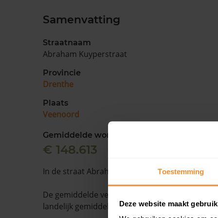
Samenvatting
Straatnaam
Abraham Kuyperstraat
Provincie
Drenthe
Plaats
Veenoord
Gemiddelde woningwaarde
€ 148.613
In de straat Abraham Kuyperstraat staan 8 won
Toestemming
De gemiddelde verkooptijd is 45 dagen. Dit ligt
Deze website maakt gebruik
landelijk gemiddelde van 15 dagen.