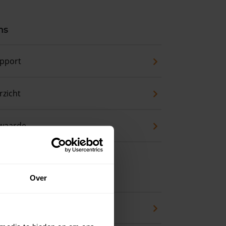
ns
pport
zicht
waarde
 koopwoning?
Over
eck