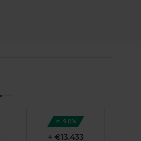
9,0%
+ €13.433