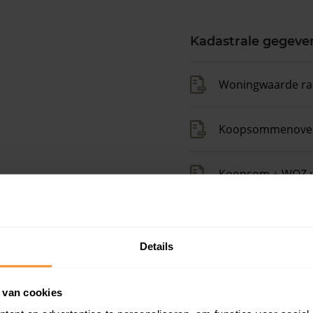
Kadastrale gegeve
Woningwaarde ra
Koopsommenover
Koopsom + WOZ-
Op zoek naar een
ingen.
Details
 ruim boven het
Gratis energielabel ch
 van cookies