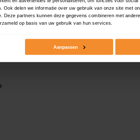
ent en advertenties te personaliseren, om functies voor social
 woningwaarde met
Persoonlijk stappenpl
. Ook delen we informatie over uw gebruik van onze site met on
e. Deze partners kunnen deze gegevens combineren met andere i
erzameld op basis van uw gebruik van hun services.
Slim bieden in 3 stapp
Aanpassen
e