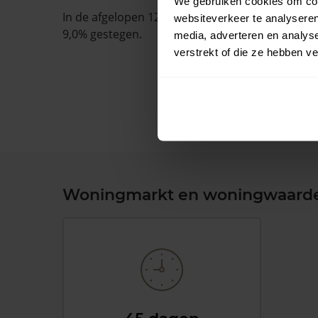
We gebruiken cookies om cont
In de afgelopen 12 maanden is de gemiddelde
websiteverkeer te analyseren
9,0% gestegen.
media, adverteren en analys
verstrekt of die ze hebben v
Woningmarkt en woningwaard