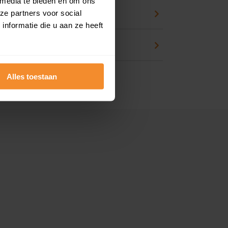
 media te bieden en om ons
an huis kopen
ze partners voor social
nformatie die u aan ze heeft
en
Alles toestaan