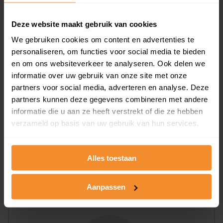
Deze website maakt gebruik van cookies
We gebruiken cookies om content en advertenties te
Woningen
personaliseren, om functies voor social media te bieden
en om ons websiteverkeer te analyseren. Ook delen we
informatie over uw gebruik van onze site met onze
partners voor social media, adverteren en analyse. Deze
partners kunnen deze gegevens combineren met andere
informatie die u aan ze heeft verstrekt of die ze hebben
verzameld op basis van uw gebruik van hun services.
71%
29%
Koopwoningen
Huurwoningen
Alles toestaan
Appartementen
Aanpassen
aandeel van totale woningen