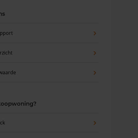
ns
pport
zicht
waarde
 koopwoning?
eck