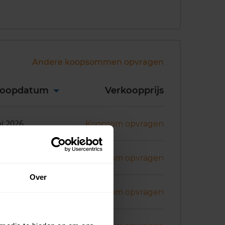
Andere koopsommen opvragen
koopdatum
Verkoopprijs
ni 2026
Koopsom opvragen
ni 2026
Koopsom opvragen
Over
ni 2026
Koopsom opvragen