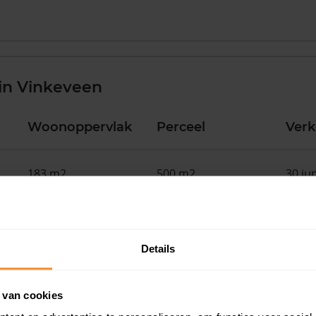
in Vinkeveen
Woonoppervlak
Perceel
Ver
183 m2
500 m2
30 ju
172 m2
322 m2
30 ju
Details
132 m2
0 m2
30 ju
 van cookies