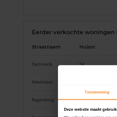
Eerder verkochte woningen 
Straatnaam
Huisnr.
Demmerik
54
Kievitslaan
79
Toestemming
Regenboog
9
Deze website maakt gebruik