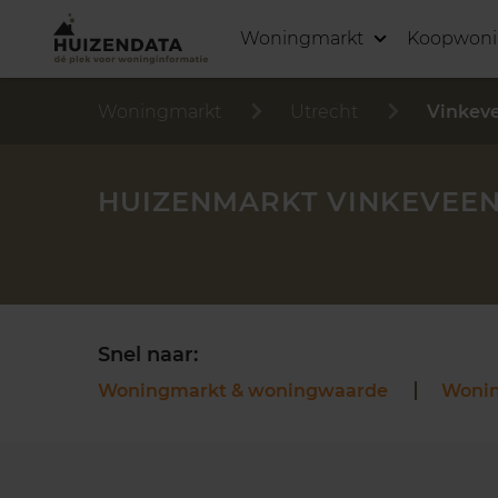
Woningmarkt
Koopwon
Woningmarkt
Utrecht
Vinkev
HUIZENMARKT VINKEVEE
Snel naar:
Woningmarkt & woningwaarde
Woni