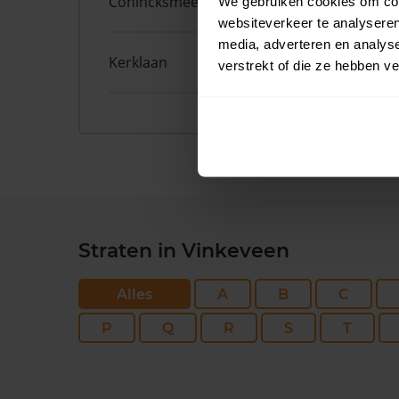
Conincksmeer
8
We gebruiken cookies om cont
websiteverkeer te analyseren
media, adverteren en analys
Kerklaan
67
verstrekt of die ze hebben v
Straten in Vinkeveen
Alles
A
B
C
P
Q
R
S
T