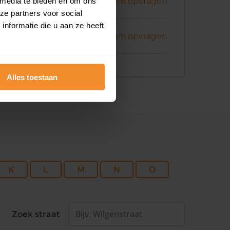
ni 2026
 media te bieden en om ons
Koopsom opvragen
ze partners voor social
nformatie die u aan ze heeft
ni 2026
Koopsom opvragen
Alles toestaan
K
L
M
N
O
Zoek straat