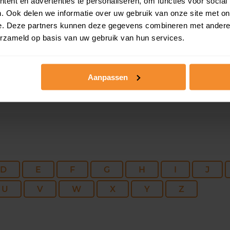
121 m2
175 m2
29 ju
ent en advertenties te personaliseren, om functies voor social
. Ook delen we informatie over uw gebruik van onze site met on
e. Deze partners kunnen deze gegevens combineren met andere i
87 m2
224 m2
23 ju
erzameld op basis van uw gebruik van hun services.
Aanpassen
D
E
F
G
H
I
J
U
V
W
X
Y
Z