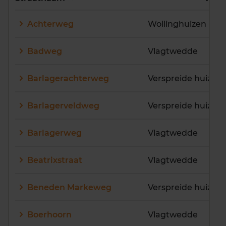
E
F
G
H
I
J
Achterweg
Wollinghuizen
K
L
M
N
O
P
Q
R
S
T
U
V
Badweg
Vlagtwedde
W
X
Y
Z
Barlagerachterweg
Verspreide huizen
Barlagerveldweg
Verspreide huizen
Barlagerweg
Vlagtwedde
Beatrixstraat
Vlagtwedde
Beneden Markeweg
Verspreide huizen
Boerhoorn
Vlagtwedde