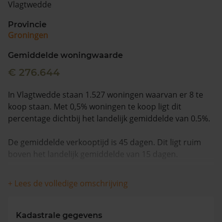
Vlagtwedde
Vragen? Neem contact met ons op
Provincie
Groningen
088 220 4200
Maandag t/m vrijdag - 08:00 -18:00
Gemiddelde woningwaarde
€ 276.644
In Vlagtwedde staan 1.527 woningen waarvan er 8 te
koop staan. Met 0,5% woningen te koop ligt dit
percentage dichtbij het landelijk gemiddelde van 0.5%.
De gemiddelde verkooptijd is 45 dagen. Dit ligt ruim
boven het landelijk gemiddelde van 15 dagen.
De gemiddelde huizenprijs is €444.750. De gemiddelde
+ Lees de volledige omschrijving
vraagprijs is €444.750. In de afgelopen 12 maanden is
de gemiddelde woningwaarde met 21,3% gestegen.
Kadastrale gegevens