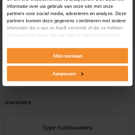
informatie over uw gebruik van onze site met onze
partners voor social media, adverteren en analyse. Deze
partners kunnen deze gegevens combineren met andere
informatie die u aan ze heeft verstrekt of die ze hebben
T/m 1945
32%
verzameld op basis van uw gebruik van hun services.
1946 - 1980
32%
1981 - 2007
30%
Alles toestaan
2008 of later
6%
Aanpassen
Inwoners
Type huishoudens