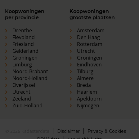
Koopwoningen
Koopwoningen
per provincie
grootste plaatsen
Drenthe
Amsterdam
Flevoland
Den Haag
Friesland
Rotterdam
Gelderland
Utrecht
Groningen
Groningen
Limburg
Eindhoven
Noord-Brabant
Tilburg
Noord-Holland
Almere
Overijssel
Breda
Utrecht
Haarlem
Zeeland
Apeldoorn
Zuid-Holland
Nijmegen
© 2026 Kadasterdata
Disclaimer
Privacy & Cookies