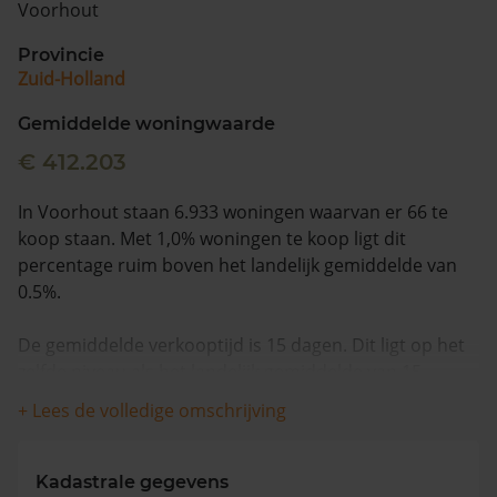
Voorhout
Vragen? Neem contact met ons op
Provincie
Zuid-Holland
088 220 4200
Maandag t/m vrijdag - 08:00 -18:00
Gemiddelde woningwaarde
€ 412.203
In Voorhout staan 6.933 woningen waarvan er 66 te
koop staan. Met 1,0% woningen te koop ligt dit
percentage ruim boven het landelijk gemiddelde van
0.5%.
De gemiddelde verkooptijd is 15 dagen. Dit ligt op het
zelfde niveau als het landelijk gemiddelde van 15
dagen.
+ Lees de volledige omschrijving
Wanneer we naar de laatste 12 maanden kijken
worden appartementen gemiddeld voor €430.000
Kadastrale gegevens