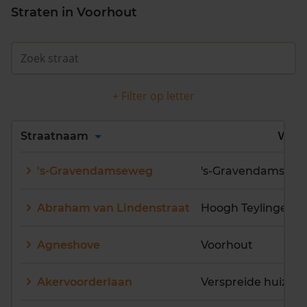
Straten in Voorhout
+ Filter op letter
Alles
A
B
C
D
Straatnaam
Wijk
E
F
G
H
I
J
's-Gravendamseweg
K
L
M
N
O
P
Q
R
S
T
U
V
Abraham van Lindenstraat
Hoogh Teylingen
W
X
Y
Z
Agneshove
Voorhout
Akervoorderlaan
Verspreide huizen