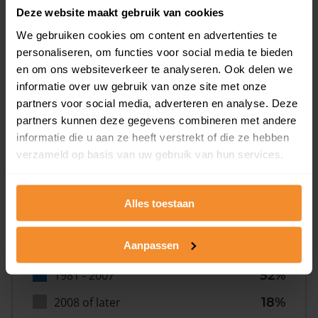
Deze website maakt gebruik van cookies
We gebruiken cookies om content en advertenties te
personaliseren, om functies voor social media te bieden
en om ons websiteverkeer te analyseren. Ook delen we
informatie over uw gebruik van onze site met onze
Bouwjaar
partners voor social media, adverteren en analyse. Deze
partners kunnen deze gegevens combineren met andere
informatie die u aan ze heeft verstrekt of die ze hebben
verzameld op basis van uw gebruik van hun services.
Alles toestaan
T/m 1945
6%
Aanpassen
1946 - 1980
23%
1981 - 2007
52%
2008 of later
18%