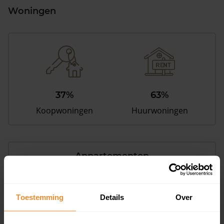
Woningen
37%
63%
Koopwoningen
Huurwoningen
Appartementen
aandeel van totale woningen
Toestemming
Details
Over
16%