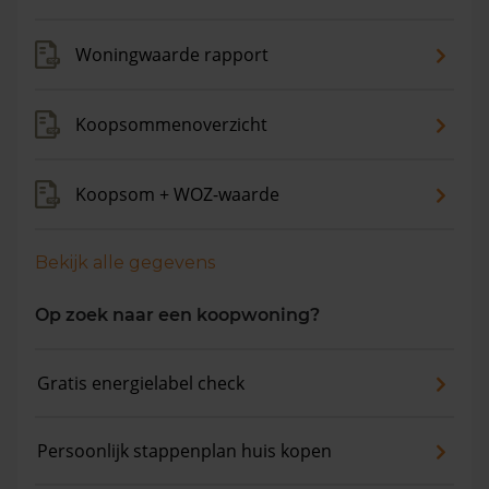
verkocht. De gemiddelde huizenprijs is €536.508. De
gemiddelde vraagprijs is €526.826. In de afgelopen 12
Woningwaarde rapport
maanden is de gemiddelde woningwaarde met 7,4%
gestegen.
Koopsommenoverzicht
Koopsom + WOZ-waarde
Bekijk alle gegevens
Op zoek naar een koopwoning?
Gratis energielabel check
Persoonlijk stappenplan huis kopen