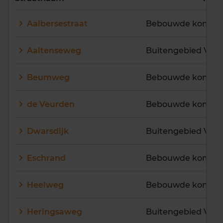
E
F
G
H
I
J
Aalbersestraat
Bebouwde kom Vr
K
L
M
N
O
P
Q
R
S
T
U
V
Aaltenseweg
Buitengebied Vra
W
X
Y
Z
Beumweg
Bebouwde kom Vr
de Veurden
Bebouwde kom Vr
Dwarsdijk
Buitengebied Vra
Eschrand
Heelweg
Heringsaweg
Buitengebied Vra