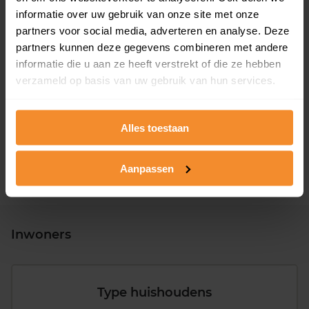
informatie over uw gebruik van onze site met onze
partners voor social media, adverteren en analyse. Deze
partners kunnen deze gegevens combineren met andere
informatie die u aan ze heeft verstrekt of die ze hebben
T/m 1945
28%
verzameld op basis van uw gebruik van hun services.
1946 - 1980
36%
1981 - 2007
26%
Alles toestaan
2008 of later
10%
Aanpassen
Inwoners
Type huishoudens