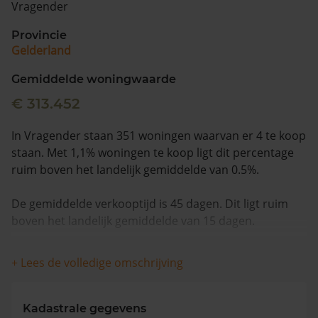
Vragender
Vragen? Neem contact met ons op
Provincie
Gelderland
088 220 4200
Maandag t/m vrijdag - 08:00 -18:00
Gemiddelde woningwaarde
€ 313.452
In Vragender staan 351 woningen waarvan er 4 te koop
staan. Met 1,1% woningen te koop ligt dit percentage
ruim boven het landelijk gemiddelde van 0.5%.
De gemiddelde verkooptijd is 45 dagen. Dit ligt ruim
boven het landelijk gemiddelde van 15 dagen.
De gemiddelde huizenprijs is €360.018. De gemiddelde
+ Lees de volledige omschrijving
vraagprijs is €360.018. In de afgelopen 12 maanden is
de gemiddelde woningwaarde met 9,3% gestegen.
Kadastrale gegevens