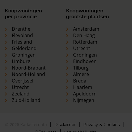
Koopwoningen
Koopwoningen
per provincie
grootste plaatsen
Drenthe
Amsterdam
Flevoland
Den Haag
Friesland
Rotterdam
Gelderland
Utrecht
Groningen
Groningen
Limburg
Eindhoven
Noord-Brabant
Tilburg
Noord-Holland
Almere
Overijssel
Breda
Utrecht
Haarlem
Zeeland
Apeldoorn
Zuid-Holland
Nijmegen
© 2026 Kadasterdata
Disclaimer
Privacy & Cookies