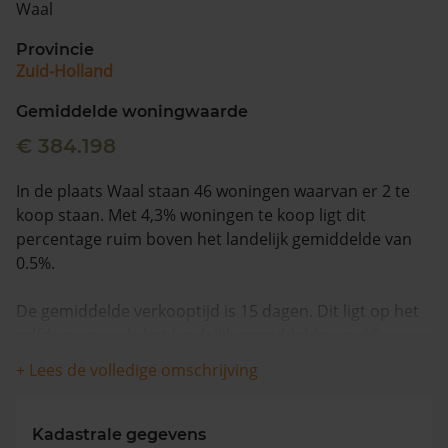
Waal
Vragen? Neem contact met ons op
Provincie
Zuid-Holland
088 220 4200
Maandag t/m vrijdag - 08:00 -18:00
Gemiddelde woningwaarde
€ 384.198
In de plaats Waal staan 46 woningen waarvan er 2 te
koop staan. Met 4,3% woningen te koop ligt dit
percentage ruim boven het landelijk gemiddelde van
0.5%.
De gemiddelde verkooptijd is 15 dagen. Dit ligt op het
zelfde niveau als het landelijk gemiddelde van 15
dagen.
+ Lees de volledige omschrijving
De gemiddelde huizenprijs is €532.000. De gemiddelde
vraagprijs is €532.000. In de afgelopen 12 maanden is
Kadastrale gegevens