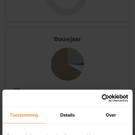
Bouwjaar
T/m 1945
67%
1946 - 1980
7%
1981 - 2007
2%
Toestemming
Details
Over
2008 of later
24%