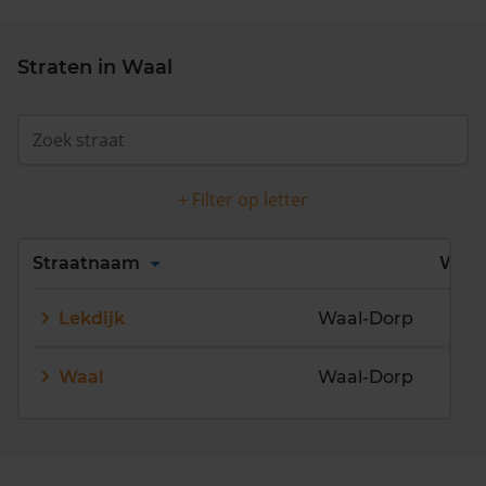
Straten in Waal
+ Filter op letter
Alles
A
B
C
D
Straatnaam
Wijk
E
F
G
H
I
J
Lekdijk
Waal-Dorp
K
L
M
N
O
P
Q
R
S
T
U
V
Waal
Waal-Dorp
W
X
Y
Z