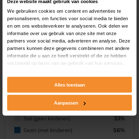
Deze website maakt gebruik van cookies
We gebruiken cookies om content en advertenties te
personaliseren, om functies voor social media te bieden
en om ons websiteverkeer te analyseren. Ook delen we
Inwoners
informatie over uw gebruik van onze site met onze
partners voor social media, adverteren en analyse. Deze
partners kunnen deze gegevens combineren met andere
Type huishoudens
informatie die u aan ze heeft verstrekt of die ze hebben
verzameld op basis van uw gebruik van hun services.
Alles toestaan
Aanpassen
Eénpersoons
11%
Stel (geen kinderen)
33%
Gezin (met kinderen)
56%