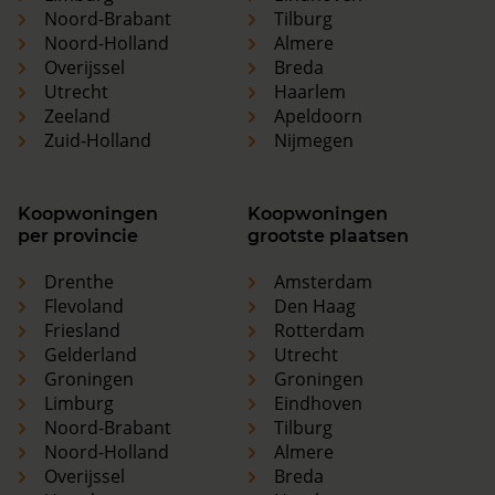
Noord-Brabant
Tilburg
Noord-Holland
Almere
Overijssel
Breda
Utrecht
Haarlem
Zeeland
Apeldoorn
Zuid-Holland
Nijmegen
Koopwoningen
Koopwoningen
per provincie
grootste plaatsen
Drenthe
Amsterdam
Flevoland
Den Haag
Friesland
Rotterdam
Gelderland
Utrecht
Groningen
Groningen
Limburg
Eindhoven
Noord-Brabant
Tilburg
Noord-Holland
Almere
Overijssel
Breda