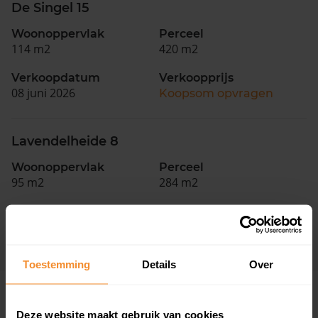
De Singel 15
Woonoppervlak
Perceel
114 m2
420 m2
Verkoopdatum
Verkoopprijs
08 juni 2026
Koopsom opvragen
Lavendelheide 8
Woonoppervlak
Perceel
95 m2
284 m2
Verkoopdatum
Verkoopprijs
16 december 2025
Koopsom opvragen
Toestemming
Details
Over
Woningen
Deze website maakt gebruik van cookies