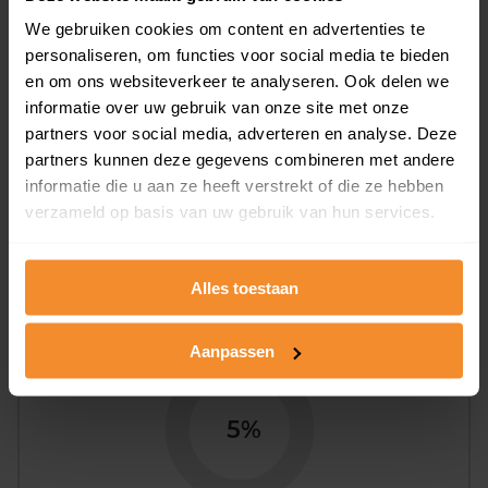
We gebruiken cookies om content en advertenties te
personaliseren, om functies voor social media te bieden
en om ons websiteverkeer te analyseren. Ook delen we
informatie over uw gebruik van onze site met onze
partners voor social media, adverteren en analyse. Deze
3%
97%
partners kunnen deze gegevens combineren met andere
informatie die u aan ze heeft verstrekt of die ze hebben
Koopwoningen
Huurwoningen
verzameld op basis van uw gebruik van hun services.
Alles toestaan
Appartementen
aandeel van totale woningen
Aanpassen
5%