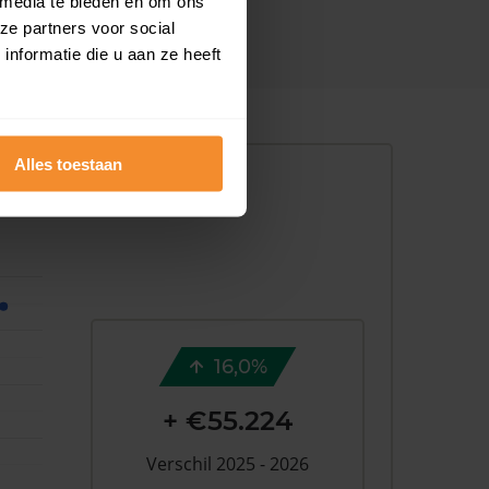
 media te bieden en om ons
ze partners voor social
nformatie die u aan ze heeft
Alles toestaan
16,0%
+ €55.224
Verschil 2025 - 2026