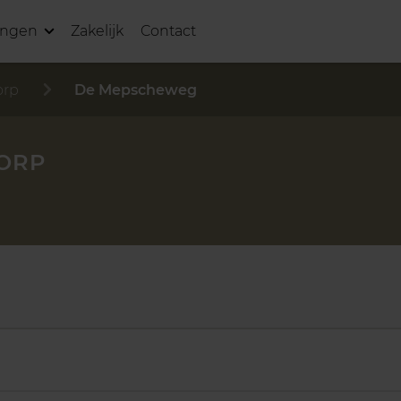
ingen
Zakelijk
Contact
orp
De Mepscheweg
ORP