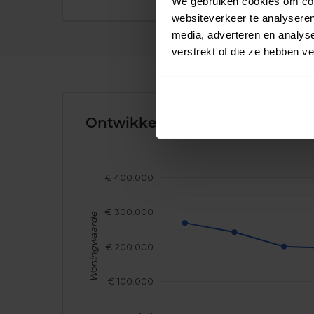
We gebruiken cookies om cont
websiteverkeer te analyseren
media, adverteren en analys
verstrekt of die ze hebben v
Ontwikkeling van de Woningw
€ 400.000
€ 300.000
Woningwaarde
€ 200.000
€ 100.000