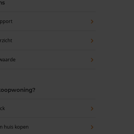
ns
pport
zicht
waarde
 koopwoning?
eck
an huis kopen