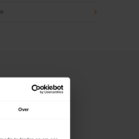
en
Over