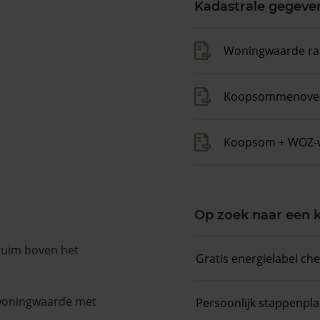
Kadastrale gegeve
Woningwaarde ra
Koopsommenover
Koopsom + WOZ-
Op zoek naar een
 ruim boven het
Gratis energielabel ch
 woningwaarde met
Persoonlijk stappenpl