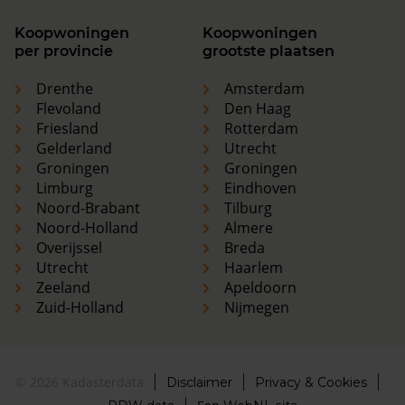
Koopwoningen
Koopwoningen
per provincie
grootste plaatsen
Drenthe
Amsterdam
Flevoland
Den Haag
Friesland
Rotterdam
Gelderland
Utrecht
Groningen
Groningen
Limburg
Eindhoven
Noord-Brabant
Tilburg
Noord-Holland
Almere
Overijssel
Breda
Utrecht
Haarlem
Zeeland
Apeldoorn
Zuid-Holland
Nijmegen
© 2026 Kadasterdata
Disclaimer
Privacy & Cookies