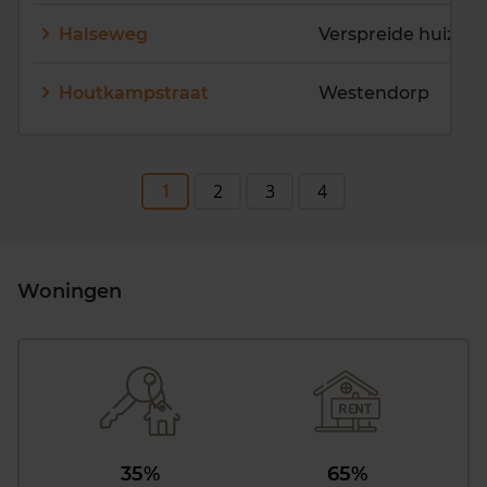
Halseweg
Houtkampstraat
Westendorp
1
2
3
4
Woningen
35%
65%