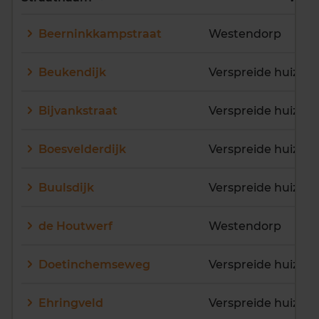
E
F
G
H
I
J
Beerninkkampstraat
Westendorp
K
L
M
N
O
P
Q
R
S
T
U
V
Beukendijk
Verspreide huizen
W
X
Y
Z
Bijvankstraat
Verspreide huizen
Boesvelderdijk
Buulsdijk
Verspreide huizen 
de Houtwerf
Westendorp
Doetinchemseweg
Ehringveld
Verspreide huizen