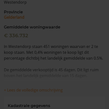
Westendorp
Vragen? Neem contact met ons op
Provincie
Gelderland
088 220 4200
Maandag t/m vrijdag - 08:00 -18:00
Gemiddelde woningwaarde
€ 336.732
In Westendorp staan 451 woningen waarvan er 2 te
koop staan. Met 0,4% woningen te koop ligt dit
percentage dichtbij het landelijk gemiddelde van 0.5%.
De gemiddelde verkooptijd is 45 dagen. Dit ligt ruim
boven het landelijk gemiddelde van 15 dagen.
De gemiddelde huizenprijs is €305.000. De gemiddelde
+ Lees de volledige omschrijving
vraagprijs is €305.000. In de afgelopen 12 maanden is
de gemiddelde woningwaarde met 5,1% gestegen.
Kadastrale gegevens