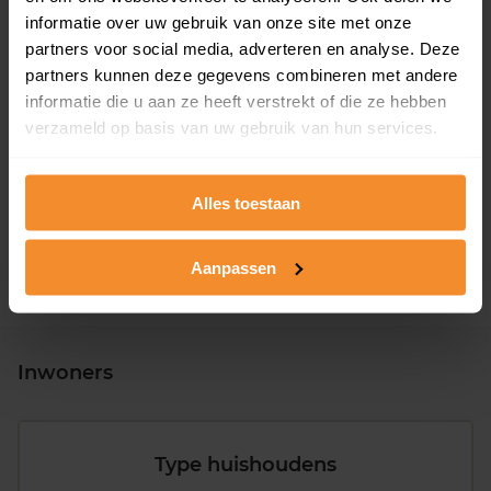
informatie over uw gebruik van onze site met onze
partners voor social media, adverteren en analyse. Deze
partners kunnen deze gegevens combineren met andere
informatie die u aan ze heeft verstrekt of die ze hebben
T/m 1945
38%
verzameld op basis van uw gebruik van hun services.
1946 - 1980
39%
1981 - 2007
12%
Alles toestaan
2008 of later
11%
Aanpassen
Inwoners
Type huishoudens