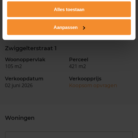
Woonoppervlak
Perceel
121 m2
349 m2
Alles toestaan
Verkoopdatum
Verkoopprijs
03 juni 2026
Aanpassen
Koopsom opvragen
Zwiggelterstraat 1
Woonoppervlak
Perceel
105 m2
421 m2
Verkoopdatum
Verkoopprijs
02 juni 2026
Koopsom opvragen
Woningen