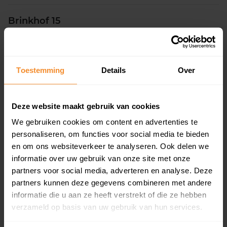
Brinkhof 15
Woonoppervlak
Perceel
134 m2
299 m2
Toestemming
Details
Over
Verkoopdatum
Verkoopprijs
15 juni 2026
Koopsom opvragen
Deze website maakt gebruik van cookies
Kieveen 8
We gebruiken cookies om content en advertenties te
personaliseren, om functies voor social media te bieden
Woonoppervlak
Perceel
193 m2
574 m2
en om ons websiteverkeer te analyseren. Ook delen we
informatie over uw gebruik van onze site met onze
Verkoopdatum
Verkoopprijs
partners voor social media, adverteren en analyse. Deze
05 juni 2026
Koopsom opvragen
partners kunnen deze gegevens combineren met andere
informatie die u aan ze heeft verstrekt of die ze hebben
verzameld op basis van uw gebruik van hun services.
De Kampen 14