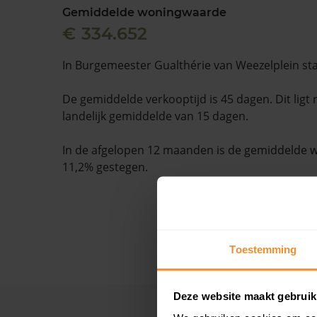
Gemiddelde woningwaarde
€ 334.652
In Burgemeester Gualthérie van Weezelplein st
De gemiddelde verkooptijd is 45 dagen. Dit ligt
landelijk gemiddelde van 15 dagen.
In de afgelopen 12 maanden is de gemiddelde
11,2% gestegen.
Toestemming
Deze website maakt gebruik