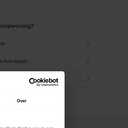
 koopwoning?
eck
an huis kopen
en
Over