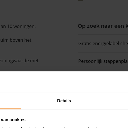
Op zoek naar een
aan 10 woningen.
 ruim boven het
Gratis energielabel ch
 woningwaarde met
Persoonlijk stappenpl
Slim bieden in 3 stapp
Details
 van cookies