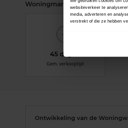
We gebruiken cookies om cont
Woningmarkt en woningwaard
websiteverkeer te analyseren
media, adverteren en analys
verstrekt of die ze hebben v
45 dagen
Gem. verkooptijd
Ontwikkeling van de Woningw