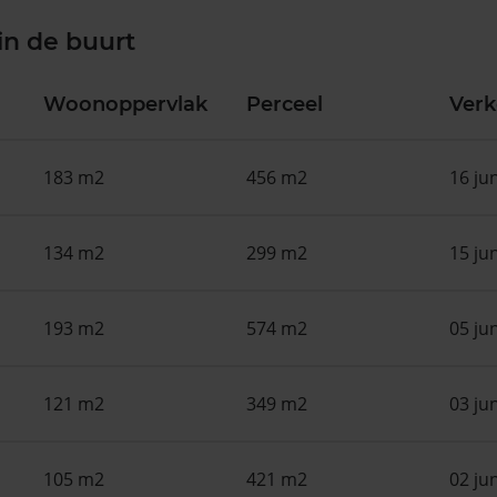
in de buurt
Woonoppervlak
Perceel
Ver
183 m2
456 m2
16 ju
134 m2
299 m2
15 ju
193 m2
574 m2
05 ju
121 m2
349 m2
03 ju
105 m2
421 m2
02 ju