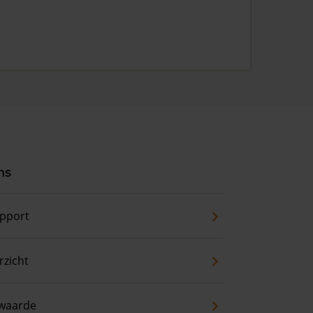
ns
pport
zicht
waarde